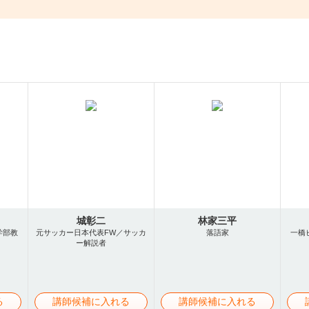
城彰二
林家三平
学部教
元サッカー日本代表FW／サッカ
落語家
一橋
ー解説者
る
講師候補に入れる
講師候補に入れる