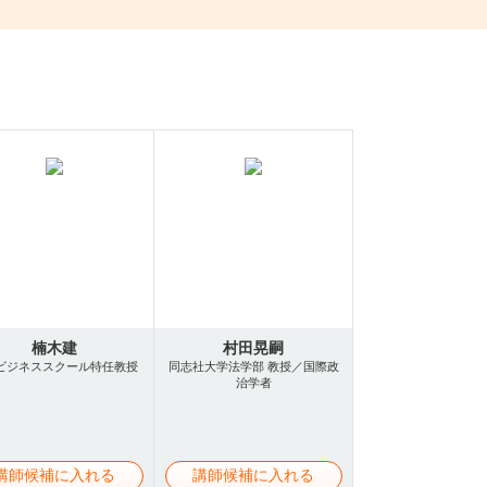
楠木建
村田晃嗣
ビジネススクール特任教授
同志社大学法学部 教授／国際政
治学者
講師候補に入れる
講師候補に入れる