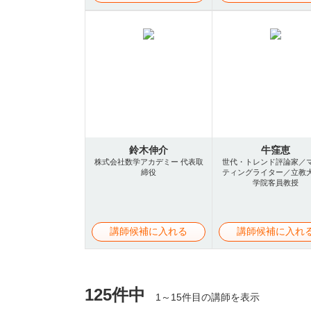
鈴木伸介
牛窪恵
株式会社数学アカデミー 代表取
世代・トレンド評論家／
締役
ティングライター／立教
学院客員教授
講師候補に入れる
講師候補に入れ
125件中
1～15件目の講師を表示