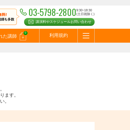
03-5798-2800
9:30~18:30
(土日祝除く)
講演料やスケジュールお問い合わせ
0
利用規約
れた講師
はじめての方へ
お問合わせ
テーマ一覧
よくある質問
お客様の声
お知らせ
講師登録のお申込みついて
メールマガジン
メルマガバックナンバー
スピーカーズブログ
。
ります。
い。