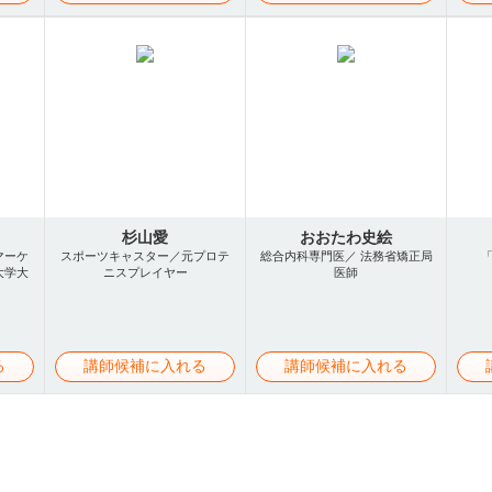
杉山愛
おおたわ史絵
マーケ
スポーツキャスター／元プロテ
総合内科専門医／ 法務省矯正局
大学大
ニスプレイヤー
医師
る
講師候補に入れる
講師候補に入れる