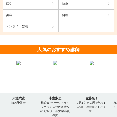
医学
健康
美容
料理
エンタメ・芸能
人気のおすすめ講師
天達武史
小室淑恵
佐藤亮子
気象予報士
株式会社ワーク・ライ
3男1女 東大理Ⅲ合格！
東
フバランス代表取締役
の母／浜学園アドバイ
シ
社長/金沢工業大学客員
ザー
教授