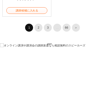
講師候補に入れる
1
2
3
…
66
＞