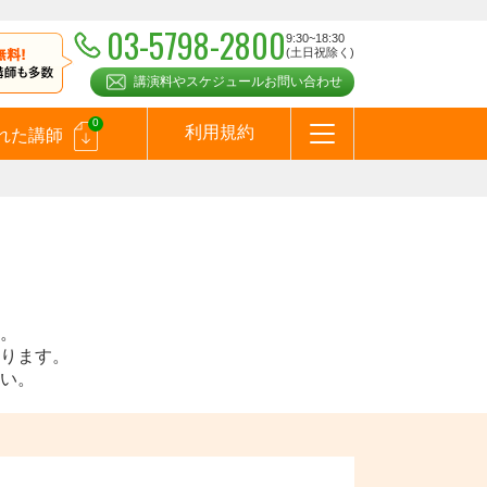
03-5798-2800
9:30~18:30
(土日祝除く)
講演料やスケジュールお問い合わせ
0
利用規約
れた講師
はじめての方へ
お問合わせ
テーマ一覧
よくある質問
お客様の声
お知らせ
講師登録のお申込みついて
メールマガジン
メルマガバックナンバー
スピーカーズブログ
。
ります。
い。