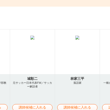
城彰二
林家三平
学部教
元サッカー日本代表FW／サッカ
落語家
一橋
ー解説者
る
講師候補に入れる
講師候補に入れる