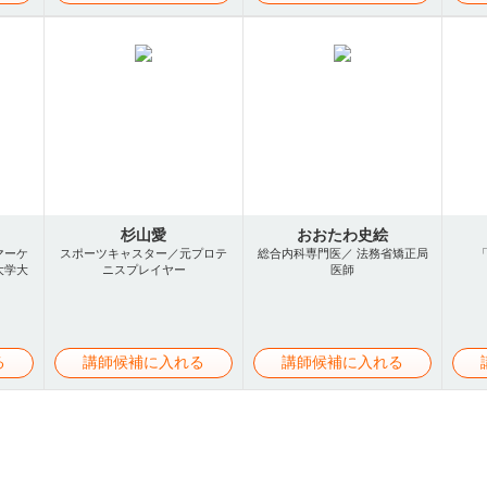
杉山愛
おおたわ史絵
マーケ
スポーツキャスター／元プロテ
総合内科専門医／ 法務省矯正局
大学大
ニスプレイヤー
医師
る
講師候補に入れる
講師候補に入れる