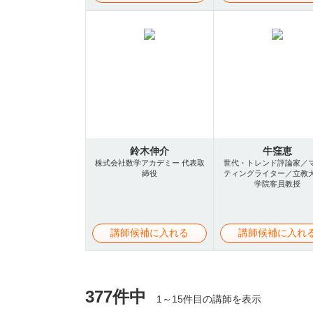
鈴木伸介
牛窪恵
株式会社数学アカデミー 代表取
世代・トレンド評論家／
締役
ティングライター／立教
学院客員教授
講師候補に入れる
講師候補に入れ
377件中
1～15件目の講師を表示