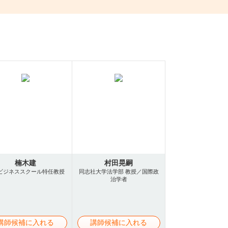
楠木建
村田晃嗣
ビジネススクール特任教授
同志社大学法学部 教授／国際政
治学者
講師候補に入れる
講師候補に入れる