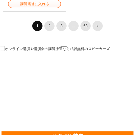
講師候補に入れる
1
2
3
…
63
＞