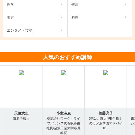
医学
健康
美容
料理
エンタメ・芸能
人気のおすすめ講師
天達武史
小室淑恵
佐藤亮子
気象予報士
株式会社ワーク・ライ
3男1女 東大理Ⅲ合格！
東
フバランス代表取締役
の母／浜学園アドバイ
シ
社長/金沢工業大学客員
ザー
教授