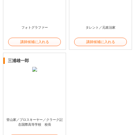
フォトグラファー
タレント／元政治家
講師候補に入れる
講師候補に入れる
三浦雄一郎
登山家／プロスキーヤー／クラーク記
念国際高等学校 校長