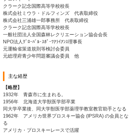
クラーク記念国際高等学校校長
株式会社ミウラ・ドルフィンズ 代表取締役
株式会社三浦雄一郎事務所 代表取締役
クラーク記念国際高等学校校長
一般社団法人全国森林レクリエーション協会会長
NPO法人ｸﾞﾛｰﾊﾞﾙ･ｽﾎﾟｰﾂｱﾗｲｱﾝｽ理事長
元運輸省策道規則等検討会委員
元総理府青少年問題審議会委員 他
主な経歴
【略歴】
1932年 青森市に生まれる。
1956年 北海道大学獣医学部卒業
同大学卒業後、同大学獣医学部薬理学教室教官助手となる
1962年 アメリカ世界プロスキー協会 (IPSRA) の会員とな
る
アメリカ・プロスキーレースで活躍