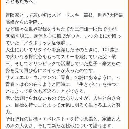
こどもたちへ
」
冒険家として若い頃はスピードスキー競技、世界7大陸最
高峰からの滑降…
など様々な世界記録をうちたてた三浦雄一郎氏ですが、
60歳を境に、身体と心に脂肪がつき、いつのまにか陥っ
ていた「メタボリック症候群」。
人生においてリタイヤを意識したそのときに、101歳ま
で大いなる探究心をもってスキーを続けていた父・敬
三、そしてオリンピックで活躍していた息子・豪太らの
姿を見て再び心にスイッチが入ったのです。
サミュエル・ウルマンの「青春」の詩にあるように、＜
青春＞は心の在りようと同時に、「生きがい」を持つこ
とによって身体も若返ることができる。
老いは避けられないものではありますが、人生と向き合
い、目標を持つことよって元気に明るく生きる工夫と努
力。
それぞれの目標＜エベレスト＞を持つ意義と、家族と人
の絆の大切さ、そして新たな挑戦について語ります。