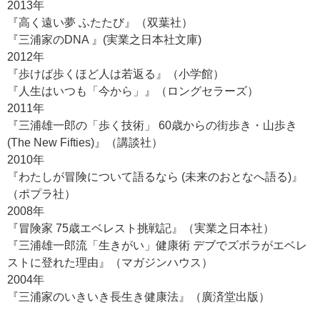
2013年
『高く遠い夢 ふたたび』（双葉社）
『三浦家のDNA 』(実業之日本社文庫)
2012年
『歩けば歩くほど人は若返る』（小学館）
『人生はいつも「今から」』（ロングセラーズ）
2011年
『三浦雄一郎の「歩く技術」 60歳からの街歩き・山歩き
(The New Fifties)』（講談社）
2010年
『わたしが冒険について語るなら (未来のおとなへ語る)』
（ポプラ社）
2008年
『冒険家 75歳エベレスト挑戦記』（実業之日本社）
『三浦雄一郎流「生きがい」健康術 デブでズボラがエベレ
ストに登れた理由』（マガジンハウス）
2004年
『三浦家のいきいき長生き健康法』（廣済堂出版）