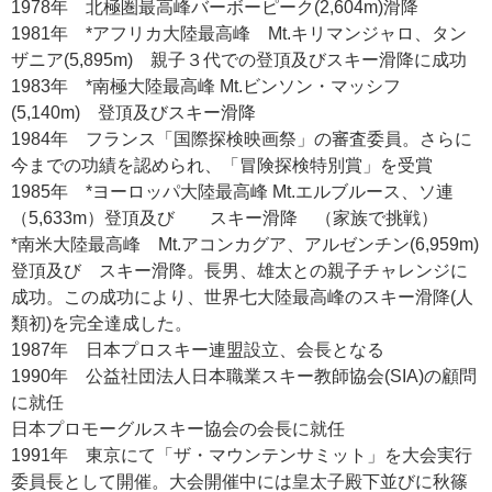
1978年 北極圏最高峰バーボーピーク(2,604m)滑降
1981年 *アフリカ大陸最高峰 Mt.キリマンジャロ、タン
ザニア(5,895m) 親子３代での登頂及びスキー滑降に成功
1983年 *南極大陸最高峰 Mt.ビンソン・マッシフ
(5,140m) 登頂及びスキー滑降
1984年 フランス「国際探検映画祭」の審査委員。さらに
今までの功績を認められ、「冒険探検特別賞」を受賞
1985年 *ヨーロッパ大陸最高峰 Mt.エルブルース、ソ連
（5,633m）登頂及び スキー滑降 （家族で挑戦）
*南米大陸最高峰 Mt.アコンカグア、アルゼンチン(6,959m)
登頂及び スキー滑降。長男、雄太との親子チャレンジに
成功。この成功により、世界七大陸最高峰のスキー滑降(人
類初)を完全達成した。
1987年 日本プロスキー連盟設立、会長となる
1990年 公益社団法人日本職業スキー教師協会(SIA)の顧問
に就任
日本プロモーグルスキー協会の会長に就任
1991年 東京にて「ザ・マウンテンサミット」を大会実行
委員長として開催。大会開催中には皇太子殿下並びに秋篠