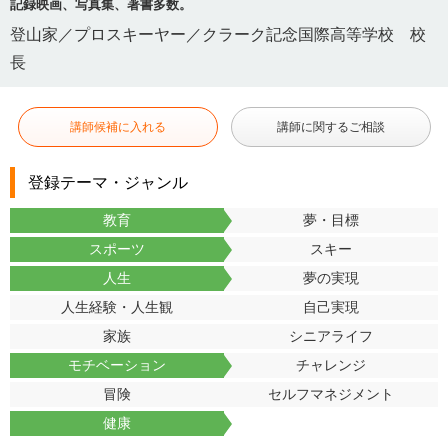
記録映画、写真集、著書多数。
登山家／プロスキーヤー／クラーク記念国際高等学校 校
長
講師候補に入れる
講師に関するご相談
登録テーマ・ジャンル
教育
夢・目標
スポーツ
スキー
人生
夢の実現
人生経験・人生観
自己実現
家族
シニアライフ
モチベーション
チャレンジ
冒険
セルフマネジメント
健康