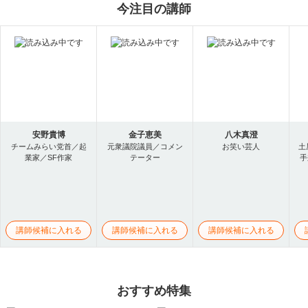
今注目の講師
安野貴博
金子恵美
八木真澄
チームみらい党首／起
元衆議院議員／コメン
お笑い芸人
土
業家／SF作家
テーター
手
講師候補に入れる
講師候補に入れる
講師候補に入れる
おすすめ特集