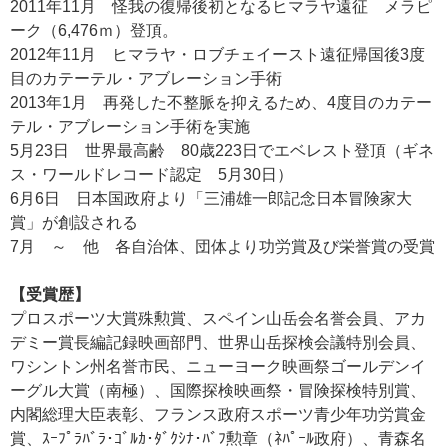
2011年11月 怪我の復帰後初となるヒマラヤ遠征 メラピ
ーク（6,476ｍ）登頂。
2012年11月 ヒマラヤ・ロブチェイースト遠征帰国後3度
目のカテーテル・アブレーション手術
2013年1月 再発した不整脈を抑えるため、4度目のカテー
テル・アブレーション手術を実施
5月23日 世界最高齢 80歳223日でエベレスト登頂（ギネ
ス・ワールドレコード認定 5月30日）
6月6日 日本国政府より「三浦雄一郎記念日本冒険家大
賞」が創設される
7月 ～ 他 各自治体、団体より功労賞及び栄誉賞の受賞
【受賞歴】
プロスポーツ大賞殊勲賞、スペイン山岳会名誉会員、アカ
デミー賞長編記録映画部門、世界山岳探検会議特別会員、
ワシントン州名誉市民、ニューヨーク映画祭ゴールデンイ
ーグル大賞（南極）、国際探検映画祭・冒険探検特別賞、
内閣総理大臣表彰、フランス政府スポーツ青少年功労賞金
賞、ｽｰﾌﾟﾗﾊﾞﾗ･ｺﾞﾙｶ･ﾀﾞｸｼﾅ･ﾊﾞﾌ勲章（ﾈﾊﾟｰﾙ政府）、青森名