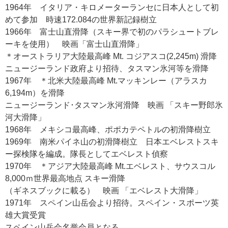
1964年 イタリア・キロメーターランセに日本人として初
めて参加 時速172.084の世界新記録樹立
1966年 富士山直滑降（スキー界で初のパラシュートブレ
ーキを使用） 映画「富士山直滑降」
＊オーストラリア大陸最高峰 Mt. コジアスコ(2,245m) 滑降
ニュージーランド政府より招待、タスマン氷河等を滑降
1967年 ＊北米大陸最高峰 Mt.マッキンレー（アラスカ
6,194m）を滑降
ニュージーランド･タスマン氷河滑降 映画 「スキー野郎氷
河大滑降」
1968年 メキシコ最高峰、ポポカテペトルの初滑降樹立
1969年 南米パイネ山の初滑降樹立 日本エベレストスキ
ー探検隊を編成。隊長としてエベレスト偵察
1970年 ＊アジア大陸最高峰 Mt.エベレスト、サウスコル
8,000ｍ世界最高地点 スキー滑降
（ギネスブックに載る） 映画 「エベレスト大滑降」
1971年 スペイン山岳会より招待。スペイン・スポーツ英
雄大賞受賞
スペイン山岳会名誉会員となる