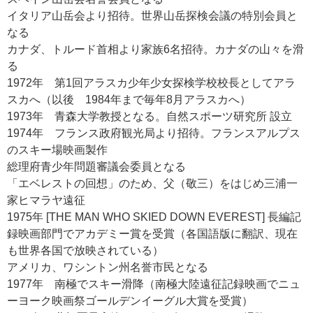
イタリア山岳会より招待。世界山岳探検会議の特別会員と
なる
カナダ、トルード首相より家族6名招待。カナダの山々を滑
る
1972年 第1回アラスカ少年少女探検学校校長としてアラ
スカへ（以後 1984年まで毎年8月アラスカへ）
1973年 青森大学教授となる。自然スポーツ研究所 設立
1974年 フランス政府観光局より招待。フランスアルプス
のスキー場映画製作
総理府青少年問題審議会委員となる
「エベレストの回想」のため、父（敬三）をはじめ三浦一
家ヒマラヤ遠征
1975年 [THE MAN WHO SKIED DOWN EVEREST] 長編記
録映画部門でアカデミー賞を受賞（各国語版に翻訳、現在
も世界各国で放映されている）
アメリカ、ワシントン州名誉市民となる
1977年 南極でスキー滑降（南極大陸遠征記録映画でニュ
ーヨーク映画祭ゴールデンイーグル大賞を受賞）