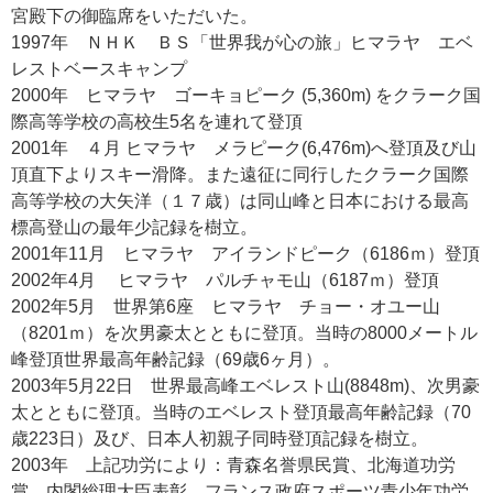
宮殿下の御臨席をいただいた。
1997年 ＮＨＫ ＢＳ「世界我が心の旅」ヒマラヤ エベ
レストベースキャンプ
2000年 ヒマラヤ ゴーキョピーク (5,360m) をクラーク国
際高等学校の高校生5名を連れて登頂
2001年 ４月 ヒマラヤ メラピーク(6,476m)へ登頂及び山
頂直下よりスキー滑降。また遠征に同行したクラーク国際
高等学校の大矢洋（１７歳）は同山峰と日本における最高
標高登山の最年少記録を樹立。
2001年11月 ヒマラヤ アイランドピーク（6186ｍ）登頂
2002年4月 ヒマラヤ パルチャモ山（6187ｍ）登頂
2002年5月 世界第6座 ヒマラヤ チョー・オユー山
（8201ｍ）を次男豪太とともに登頂。当時の8000メートル
峰登頂世界最高年齢記録（69歳6ヶ月）。
2003年5月22日 世界最高峰エベレスト山(8848m)、次男豪
太とともに登頂。当時のエベレスト登頂最高年齢記録（70
歳223日）及び、日本人初親子同時登頂記録を樹立。
2003年 上記功労により：青森名誉県民賞、北海道功労
賞、内閣総理大臣表彰、フランス政府スポーツ青少年功労