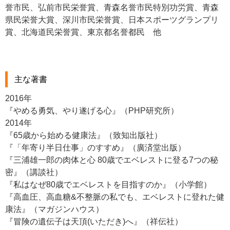
誉市民、弘前市民栄誉賞、青森名誉市民特別功労賞、青森
県民栄誉大賞、深川市民栄誉賞、日本スポーツグランプリ
賞、北海道民栄誉賞、東京都名誉都民 他
主な著書
2016年
『やめる勇気、やり遂げる心』（PHP研究所）
2014年
『65歳から始める健康法』（致知出版社）
『「年寄り半日仕事」のすすめ』（廣済堂出版）
『三浦雄一郎の肉体と心 80歳でエベレストに登る7つの秘
密』（講談社）
『私はなぜ80歳でエベレストを目指すのか』（小学館）
『高血圧、高血糖&不整脈の私でも、エベレストに登れた健
康法』（マガジンハウス）
『冒険の遺伝子は天頂(いただき)へ』（祥伝社）