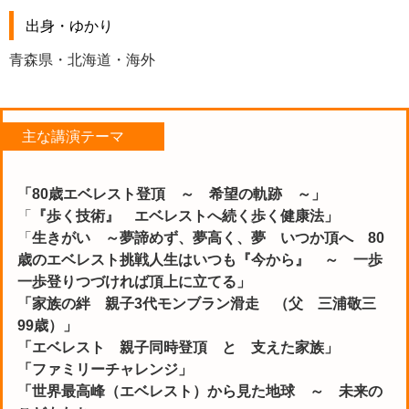
出身・ゆかり
青森県・北海道・海外
主な講演テーマ
「80歳エベレスト登頂 ～ 希望の軌跡 ～」
「
『歩く技術』 エベレストへ続く歩く健康法」
「
生きがい ～夢諦めず、夢高く、夢 いつか頂へ 80
歳のエベレスト挑戦人生はいつも『今から』 ～ 一歩
一歩登りつづければ頂上に立てる」
「家族の絆 親子3代モンブラン滑走 （父 三浦敬三
99歳）」
「エベレスト 親子同時登頂 と 支えた家族」
「ファミリーチャレンジ」
「世界最高峰（エベレスト）から見た地球 ～ 未来の