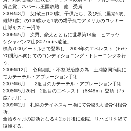
賞金賞、ネパール王国叙勲 他 受賞
2004年3月 父(敬三)100歳、子供たち、及び孫（里緒5歳、
雄輝1歳）の100歳から1歳の親子孫でアメリカのロッキー
山脈をスキー滑降
2006年5月 次男、豪太とともに世界第14座 ヒマラヤ
シシャパンマ山(8027m)へ遠征。
標高7000メートルまで登攀し、2008年のエベレスト（ﾁｮﾓﾗ
ﾝﾏ)挑戦へ向けてのコンディショニング・トレーニングを行
う。
2006年12月 心房細動・不整脈治療の為 土浦協同病院に
てカテーテル・アブレーション手術
2007年6月 2度目のカテーテル・アブレーション手術
2008年5月26日 2度目のエベレスト（8848ｍ）登頂（75
歳7ヶ月）。
2009年2月 札幌のテイネスキー場にて骨盤&大腿骨付根骨
折。
全治６ヶ月の診断となるも2ヵ月後に退院。リハビリを経て
復帰する。