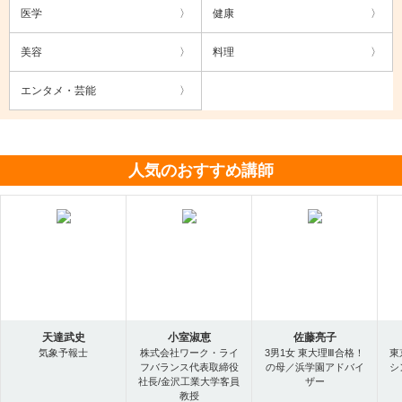
医学
健康
美容
料理
エンタメ・芸能
人気のおすすめ講師
天達武史
小室淑恵
佐藤亮子
気象予報士
株式会社ワーク・ライ
3男1女 東大理Ⅲ合格！
東
フバランス代表取締役
の母／浜学園アドバイ
シ
社長/金沢工業大学客員
ザー
教授