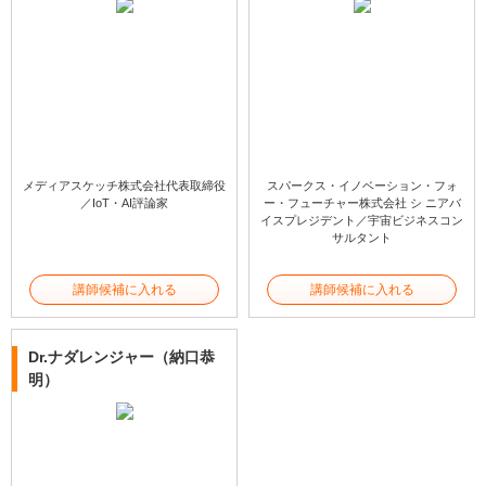
メディアスケッチ株式会社代表取締役
スパークス・イノベーション・フォ
／IoT・AI評論家
ー・フューチャー株式会社 シ ニアバ
イスプレジデント／宇宙ビジネスコン
サルタント
講師候補に入れる
講師候補に入れる
Dr.ナダレンジャー（納口恭
明）