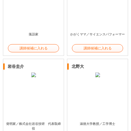
落語家
かがくママ／サイエンスパフォーマー
講師候補に入れる
講師候補に入れる
岩谷圭介
北野大
発明家／株式会社岩谷技研 代表取締
淑徳大学教授／工学博士
役