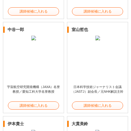
講師候補に入れる
講師候補に入れる
中谷一郎
室山哲也
宇宙航空研究開発機構（JAXA）名誉
日本科学技術ジャーナリスト会議
教授／愛知工科大学名誉教授
（JASTJ）副会長／元NHK解説主幹
講師候補に入れる
講師候補に入れる
伊本貴士
大貫美鈴