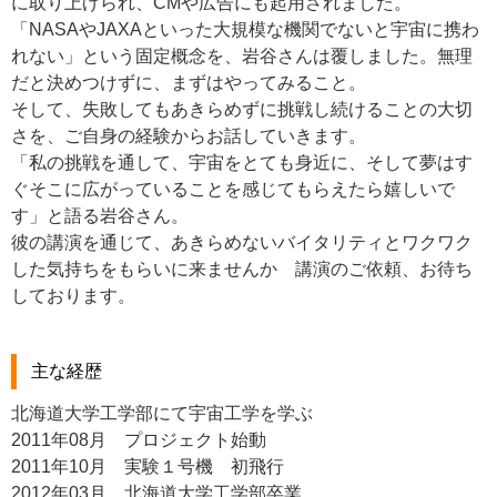
に取り上げられ、CMや広告にも起用されました。
「NASAやJAXAといった大規模な機関でないと宇宙に携わ
れない」という固定概念を、岩谷さんは覆しました。無理
だと決めつけずに、まずはやってみること。
そして、失敗してもあきらめずに挑戦し続けることの大切
さを、ご自身の経験からお話していきます。
「私の挑戦を通して、宇宙をとても身近に、そして夢はす
ぐそこに広がっていることを感じてもらえたら嬉しいで
す」と語る岩谷さん。
彼の講演を通じて、あきらめないバイタリティとワクワク
した気持ちをもらいに来ませんか 講演のご依頼、お待ち
しております。
主な経歴
北海道大学工学部にて宇宙工学を学ぶ
2011年08月 プロジェクト始動
2011年10月 実験１号機 初飛行
2012年03月 北海道大学工学部卒業