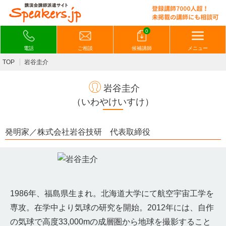
0
電話
ご相談
候補講師
メニュー
TOP
岩谷圭介
岩谷圭介
（いわやけいすけ）
発明家／株式会社岩谷技研 代表取締役
1986年、福島県生まれ。北海道大学にて航空宇宙工学を
専攻。在学中より気球の研究を開始。2012年には、自作
の気球で高度33,000mの成層圏から地球を撮影すること