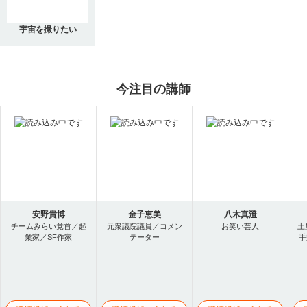
宇宙を撮りたい
今注目の講師
安野貴博
金子恵美
八木真澄
チームみらい党首／起
元衆議院議員／コメン
お笑い芸人
土
業家／SF作家
テーター
手