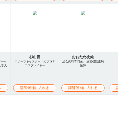
杉山愛
おおたわ史絵
マーケ
スポーツキャスター／元プロテ
総合内科専門医／ 法務省矯正局
大学大
ニスプレイヤー
医師
る
講師候補に入れる
講師候補に入れる