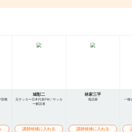
城彰二
林家三平
学部教
元サッカー日本代表FW／サッカ
落語家
一橋
ー解説者
る
講師候補に入れる
講師候補に入れる