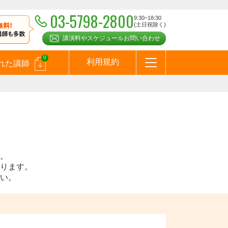
03-5798-2800
9:30~18:30
(土日祝除く)
講演料やスケジュールお問い合わせ
0
利用規約
れた講師
はじめての方へ
お問合わせ
テーマ一覧
よくある質問
お客様の声
お知らせ
講師登録のお申込みついて
メールマガジン
メルマガバックナンバー
スピーカーズブログ
。
ります。
い。