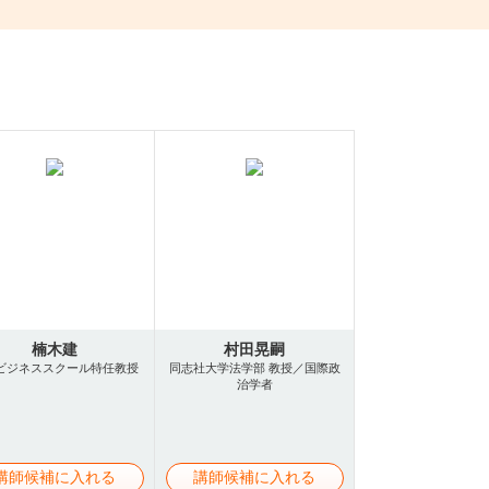
楠木建
村田晃嗣
ビジネススクール特任教授
同志社大学法学部 教授／国際政
治学者
講師候補に入れる
講師候補に入れる