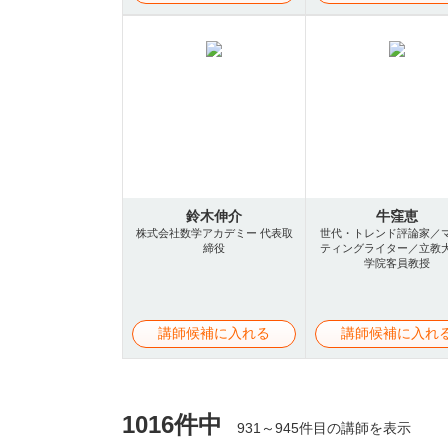
鈴木伸介
牛窪恵
株式会社数学アカデミー 代表取
世代・トレンド評論家／
締役
ティングライター／立教
学院客員教授
講師候補に入れる
講師候補に入れ
1016件中
931～945件目の講師を表示