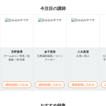
今注目の講師
安野貴博
金子恵美
八木真澄
チームみらい党首／起
元衆議院議員／コメン
お笑い芸人
土
業家／SF作家
テーター
手
講師候補に入れる
講師候補に入れる
講師候補に入れる
おすすめ特集