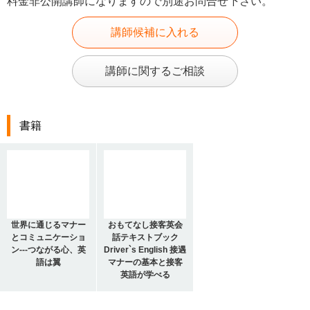
料金非公開講師になりますので別途お問合せ下さい。
講師候補に入れる
講師に関するご相談
書籍
世界に通じるマナー
おもてなし接客英会
とコミュニケーショ
話テキストブック
ン---つながる心、英
Driver`s English 接遇
語は翼
マナーの基本と接客
英語が学べる