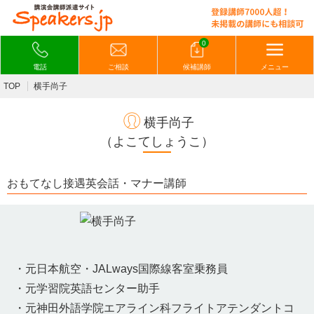
0
電話
ご相談
候補講師
メニュー
TOP
横手尚子
横手尚子
（よこてしょうこ）
おもてなし接遇英会話・マナー講師
・元日本航空・JALways国際線客室乗務員
・元学習院英語センター助手
・元神田外語学院エアライン科フライトアテンダントコ