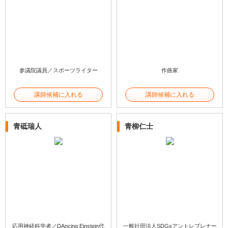
参議院議員／スポーツライター
作曲家
講師候補に入れる
講師候補に入れる
青砥瑞人
青柳仁士
応用神経科学者／DAncing Einstein代
一般社団法人SDGsアントレプレナー