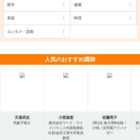
医学
健康
美容
料理
エンタメ・芸能
人気のおすすめ講師
天達武史
小室淑恵
佐藤亮子
気象予報士
株式会社ワーク・ライ
3男1女 東大理Ⅲ合格！
東
フバランス代表取締役
の母／浜学園アドバイ
シ
社長/金沢工業大学客員
ザー
教授