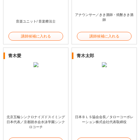
アナウンサー／きき酒師・焼酎きき酒
師
音楽ユニット/ 音楽療法士
講師候補に入れる
講師候補に入れる
青木愛
青木太郎
北京五輪シンクロナイズドスイミング
日本ＢＬＳ協会会長／タローコーポレ
日本代表／京都踏水会水泳学園シンク
ーション株式会社代表取締役
ロコーチ