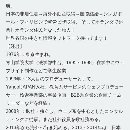
航。
日本の非居住者→海外不動産取得→国際結婚→シンガポ
ール・フィリピンで就労ビザ取得、 そしてオランダで起
業しオランダ住民となった旅人！
世界各国の生きた情報ネットワーク持ってます！
【経歴】
1976年：東京生まれ。
青山学院大学（法学部中台、1995～1998）在学中にウェ
ブサイト制作などで学生起業
1999年：13人目のプロデューサーとして、
Yahoo!JAPAN入社。教育系サービスのウェブプロデュー
サー、検索事業部の事業企画、B2B系企業の企画チーム
リーダーなどを経験」
2008年：退社・独立し、ウェブ系を中心としたコンサル
ティングに従事。また社外役員を数社務める。
2013年から海外へ行き始める。2013～2014年は、日本