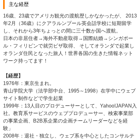
主な経歴
16歳、23歳でアメリカ観光の渡航歴しかなかったが、 2013
年2月（36歳）にクアラルンプール英会話学校に短期留学
し、それから3年ちょっとの間に三十数か国へ渡航。
日本の非居住者→海外不動産取得→国際結婚→シンガポー
ル・フィリピンで就労ビザ取得、 そしてオランダで起業し
オランダ住民となった旅人！世界各国の生きた情報ネット
ワーク持ってます！
【経歴】
1976年：東京生まれ。
青山学院大学（法学部中台、1995～1998）在学中にウェブ
サイト制作などで学生起業
1999年：13人目のプロデューサーとして、Yahoo!JAPAN入
社。教育系サービスのウェブプロデューサー、検索事業部
の事業企画、B2B系企業の企画チームリーダーなどを経
験」
2008年：退社・独立し、ウェブ系を中心としたコンサルテ