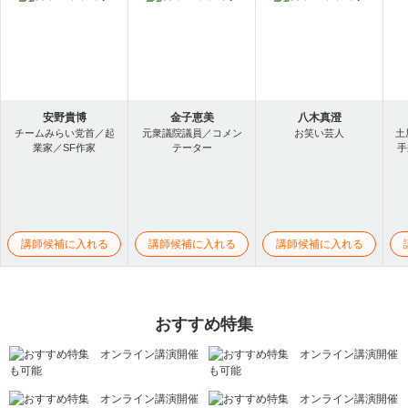
安野貴博
金子恵美
八木真澄
チームみらい党首／起
元衆議院議員／コメン
お笑い芸人
土
業家／SF作家
テーター
手
講師候補に入れる
講師候補に入れる
講師候補に入れる
おすすめ特集