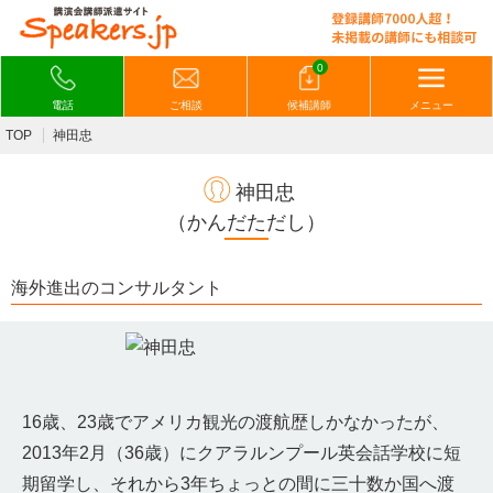
0
電話
ご相談
候補講師
メニュー
TOP
神田忠
神田忠
（かんだただし）
海外進出のコンサルタント
16歳、23歳でアメリカ観光の渡航歴しかなかったが、
2013年2月（36歳）にクアラルンプール英会話学校に短
期留学し、それから3年ちょっとの間に三十数か国へ渡