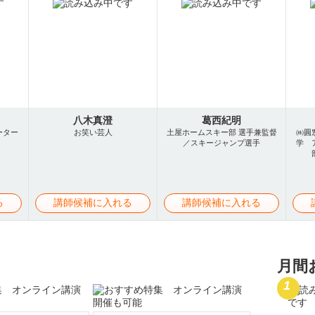
八木真澄
葛西紀明
ーター
お笑い芸人
土屋ホームスキー部 選手兼監督
㈱圓
／スキージャンプ選手
学 
る
講師候補に入れる
講師候補に入れる
月間