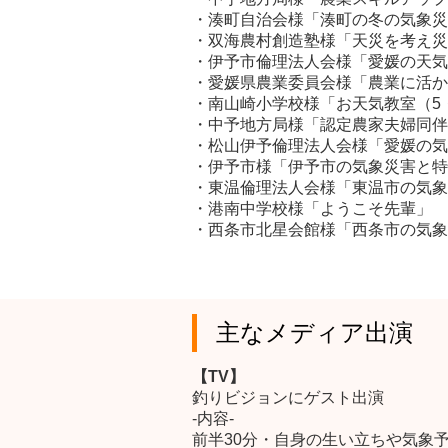
・湊町自治会様「湊町の冬の気象災
・双海農村創造塾様「天災を考え災
・伊予市倫理法人会様「愛媛の天気
・愛媛県農業委員会様「農業に活か
・南山崎小学校様「お天気教室（5
・中予地方局様「認定農家夫婦同伴
・松山伊予倫理法人会様「愛媛の気
・伊予市様「伊予市の気象災害と特
・東温倫理法人会様「東温市の気象
・港南中学校様「ようこそ先輩」
・西条市北星会館様「西条市の気象
主なメディア出演
【TV】
釣りビジョンにゲスト出演
-内容-
前半30分・自身の生い立ちや気象