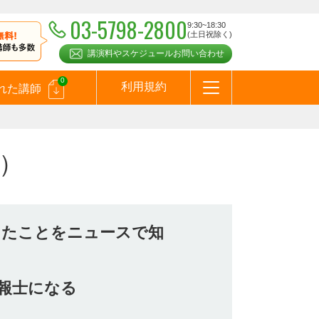
03-5798-2800
9:30~18:30
(土日祝除く)
講演料やスケジュールお問い合わせ
0
利用規約
れた講師
はじめての方へ
お問合わせ
テーマ一覧
よくある質問
お客様の声
お知らせ
講師登録のお申込みついて
メールマガジン
メルマガバックナンバー
スピーカーズブログ
）
したことをニュースで知
予報士になる