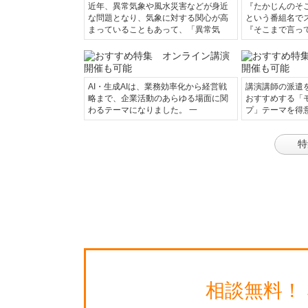
近年、異常気象や風水災害などが身近
『たかじんのそ
な問題となり、気象に対する関心が高
という番組名で
まっていることもあって、「異常気
『そこまで言っ
AI・生成AIは、業務効率化から経営戦
講演講師の派遣
略まで、企業活動のあらゆる場面に関
おすすめする「
わるテーマになりました。 一
プ」テーマを得
特
相談無料！