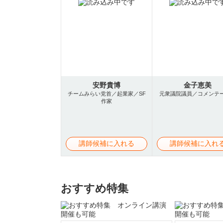
安野貴博
金子恵美
チームみらい党首／起業家／SF
元衆議院議員／コメンテ
作家
講師候補に入れる
講師候補に入れ
おすすめ特集