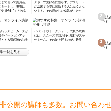
こまで言って委員会』
スポーツ愛好者に限らず、アスリート
スタートし、現在は
が活躍する姿に感動する人はたくさん
て委員会NP』と改名
います。その輝かしい成果がもたら
を行うスピーカーズが
イベントやトークショー、式典の成功
モチベーションアッ
には、スムーズで魅力的な進行が欠か
意とする講師陣の特集
せません。その鍵を握るのが、経験
集一覧を見る
 非公開の講師も多数。
お問い合わ