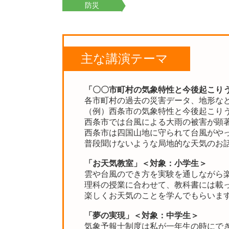
防災
主な講演テーマ
「〇〇市町村の気象特性と今後起こり
各市町村の過去の災害データ、地形な
（例）西条市の気象特性と今後起こり
西条市では台風による大雨の被害が顕
西条市は四国山地に守られて台風がや
普段聞けないような局地的な天気のお
「お天気教室」
＜対象：小学生＞
雲や台風のでき方を実験を通しながら
理科の授業に合わせて、教科書には載
楽しくお天気のことを学んでもらいま
「夢の実現」
＜対象：中学生＞
気象予報士制度は私が一年生の時にで