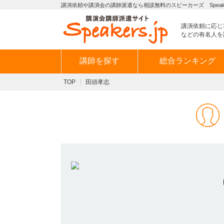
講演依頼や講演会の講師派遣なら相談無料のスピーカーズ Speaker
講演依頼に応じ
などの有名人を
講師を探す
総合ランキング
TOP
田頭孝志