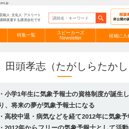
s.jp
芸能人･文化人･アスリート
講師派遣する講演会社です
スピーカーズ
特集一覧
候補に入
Newsletter
田頭孝志
（たがしらたかし
・小学1年生に気象予報士の資格制度が誕生
り、将来の夢が気象予報士になる
・高校中退・病気などを経て2012年に気象
・2012年からフリーの気象予報士として活動