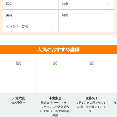
医学
健康
美容
料理
エンタメ・芸能
人気のおすすめ講師
天達武史
小室淑恵
佐藤亮子
気象予報士
株式会社ワーク・ライ
3男1女 東大理Ⅲ合格！
東
フバランス代表取締役
の母／浜学園アドバイ
シ
社長/金沢工業大学客員
ザー
教授