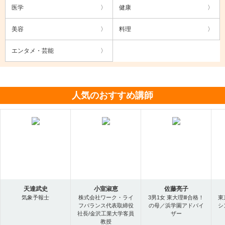
医学
健康
美容
料理
エンタメ・芸能
人気のおすすめ講師
天達武史
小室淑恵
佐藤亮子
気象予報士
株式会社ワーク・ライ
3男1女 東大理Ⅲ合格！
東
フバランス代表取締役
の母／浜学園アドバイ
シ
社長/金沢工業大学客員
ザー
教授