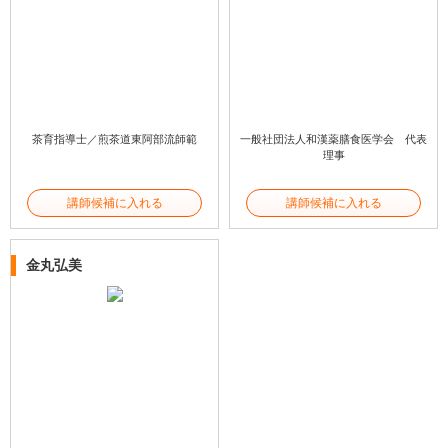
茶育指導士／煎茶道東阿部流師範
一般社団法人和漢薬膳食医学会 代表
理事
講師候補に入れる
講師候補に入れる
金丸弘美