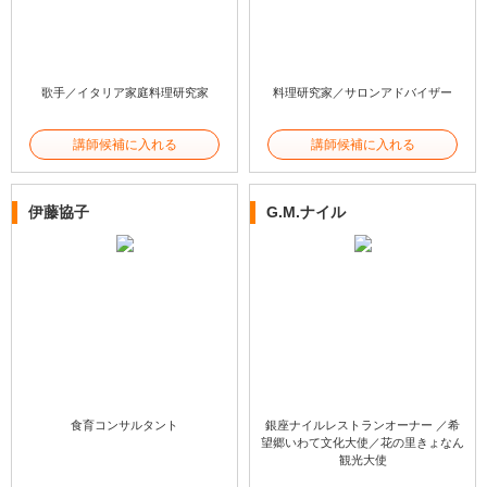
歌手／イタリア家庭料理研究家
料理研究家／サロンアドバイザー
講師候補に入れる
講師候補に入れる
伊藤協子
G.M.ナイル
食育コンサルタント
銀座ナイルレストランオーナー ／希
望郷いわて文化大使／花の里きょなん
観光大使