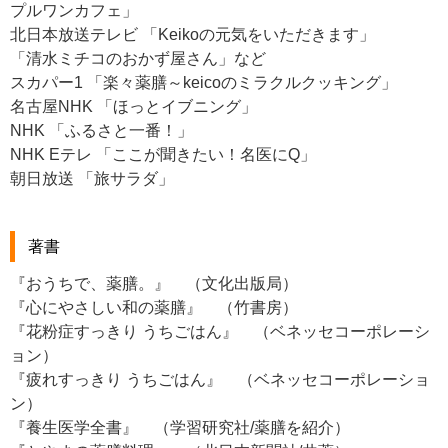
プルワンカフェ」
北日本放送テレビ 「Keikoの元気をいただきます」
「清水ミチコのおかず屋さん」など
スカパー1 「楽々薬膳～keicoのミラクルクッキング」
名古屋NHK 「ほっとイブニング」
NHK 「ふるさと一番！」
NHK Eテレ 「ここが聞きたい！名医にQ」
朝日放送 「旅サラダ」
著書
『おうちで、薬膳。』 （文化出版局）
『心にやさしい和の薬膳』 （竹書房）
『花粉症すっきり うちごはん』 （ベネッセコーポレーシ
ョン）
『疲れすっきり うちごはん』 （ベネッセコーポレーショ
ン）
『養生医学全書』 （学習研究社/薬膳を紹介）