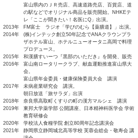
富山県内のＪＲ売店、高速道路売店、百貨店、道
の駅などでオリジナル商品を販売開始。NHKEテ
レ「ここが聞きたい！名医にQ」出演。
2013年
FM富士 ラジオ「学びのむら【薬膳道】」出演。
2014年
(株)インテック創立50年記念でANAクラウンプラ
ザホテル富山、ホテルニューオータニ高岡で料理
プロデュース。
2015年
和漢膳すいーつ『黒部のいただき』を開発、販売
2016年
富山南ロータリークラブ、献血運動推進富山県大
会。
富山県年金委員・健康保険委員大会 講演
2017年
未病産業研究会 講演。
朝日放送「旅サラダ」出演
2018年
奈良県高取町くすりの町の漢方マルシェ 講演
2019年
東邦大学薬学部 公開講座、日本精神科医学会 学術
教育研修会
2020年
学校法人食糧学院 創立80周年記念講演会
2021年
静岡県立静岡城北高等学校 芙蓉会総会・敬寿会 講
演会