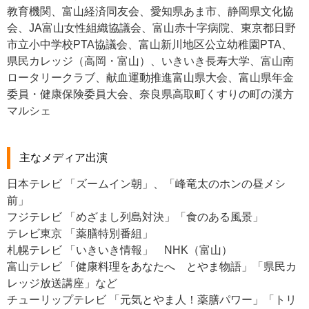
教育機関、富山経済同友会、愛知県あま市、静岡県文化協
会、JA富山女性組織協議会、富山赤十字病院、東京都日野
市立小中学校PTA協議会、富山新川地区公立幼稚園PTA、
県民カレッジ（高岡・富山）、いきいき長寿大学、富山南
ロータリークラブ、献血運動推進富山県大会、富山県年金
委員・健康保険委員大会、奈良県高取町くすりの町の漢方
マルシェ
主なメディア出演
日本テレビ 「ズームイン朝」、「峰竜太のホンの昼メシ
前」
フジテレビ 「めざまし列島対決」「食のある風景」
テレビ東京 「薬膳特別番組」
札幌テレビ 「いきいき情報」 NHK（富山）
富山テレビ 「健康料理をあなたへ とやま物語」「県民カ
レッジ放送講座」など
チューリップテレビ 「元気とやま人！薬膳パワー」「トリ