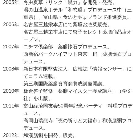
2005年
冬虫夏草ドリンク「黒力」を開発・発売。
湯の山温泉ホテル「和悠膳」プロデュース中（三
重県）、富山県・食のとやまブランド推進委員。
2006年
名古屋三越栄本店にて薬膳お惣菜販売。
名古屋三越栄本店にて啓子セレクト薬膳商品店オ
ープン。
2007年
ニチマ倶楽部 薬膳懐石プロデュース。
西新宿パークハイアット東京 梢 薬膳懐石プロ
デュース。
2008年
新日本有限監査法人 広報誌「情報センサー」に
てコラム連載。
第三期国際薬膳食育師養成講座開講。
2010年
板倉啓子監修「薬膳マイスター養成講座」（学文
社）を出版。
2011年
富山経済同友会50周年記念パーティ 料理プロデ
ュース。
高岡山瑞龍寺「夜の祈りと大福市」和漢膳粥プロ
デュース。
2012年
和漢膳粥を開発、販売。