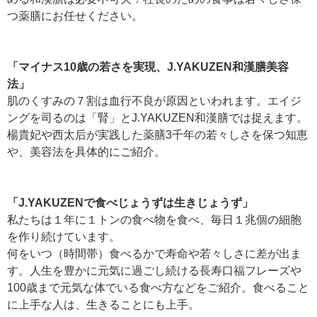
つ薬膳にお任せください。
「マイナス10歳の若さを実現、J.YAKUZEN和漢膳美容
法」
肌のくすみの７割は血行不良が原因といわれます。エイジ
ングを司るのは「腎」とJ.YAKUZEN和漢膳では捉えます。
楊貴妃や西太后が実践した薬膳3千年の若々しさを保つ知恵
や、美容法を具体的にご紹介。
「J.YAKUZENで食べじょうずは生きじょうず」
私たちは１年に１トンの食べ物を食べ、毎日１兆個の細胞
を作り続けています。
何をいつ（時間帯）食べるかで寿命や若々しさに差が出ま
す。人生を豊かに元気に過ごし続ける長寿口福フレーズや
100歳まで元気な体でいる食べ方などをご紹介。食べること
に上手な人は、生きることにも上手。