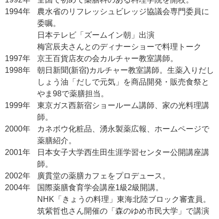
1994年
農水省のリフレッシュビレッジ協議会専門委員に
委嘱。
日本テレビ「ズームイン朝」出演
梅宮辰夫さんとのディナーショーで料理トーク
1997年
京王百貨店友の会カルチャー教室講師。
1998年
朝日新聞(新宿)カルチャー教室講師。生薬入りだし
しょう油「だしで元気」を商品開発・販売食祭と
やま98で薬膳担当。
1999年
東京ガス西新宿ショールーム講師、家の光料理講
師。
2000年
カネボウ化粧品、湧永製薬広報、ホームページで
薬膳紹介。
2001年
日本女子大学西生田生涯学習センター公開講座講
師。
2002年
廣貫堂の薬膳カフェをプロデュース。
2004年
国際薬膳食育学会講座1級2級開講。
NHK「きょうの料理」東海北陸ブロック審査員。
筑紫哲也さん開催の「森のゆめ市民大学」で講演