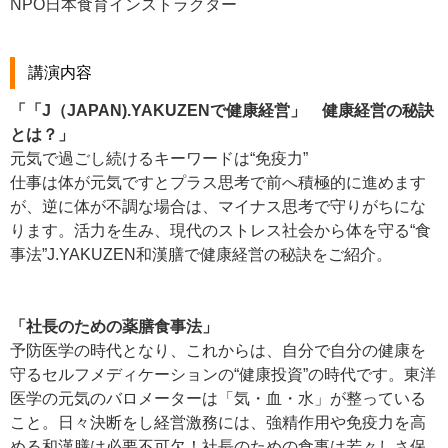
NPO日本食育インストラクター
講演内容
「「J（JAPAN).YAKUZENで健康経営」 健康経営の秘訣
とは？」
元気で過ごし続けるキーワードは“免疫力”
仕事は体が元気ですとプラス思考で前へ積極的に進めます
が、逆に体が不調な場合は、マイナス思考で守りがちにな
ります。活力を生み、現代のストレス社会から体を守る“食
事法”J.YAKUZEN和漢膳で健康経営の秘訣をご紹介。
「社長のための薬膳食事法」
予防医学の時代となり、これからは、自分で自分の健康を
守るセルフメディケーションの“健康投資”の時代です。東洋
医学の元気のバロメーターは「気・血・水」が整っている
こと。日々決断をし経営激務には、強精作用や免疫力を高
める和漢膳は必要不可欠！社長のための食事は若々しさ保