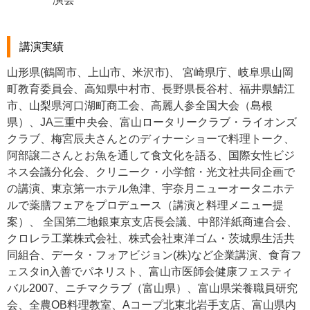
講演実績
山形県(鶴岡市、上山市、米沢市)、 宮崎県庁、岐阜県山岡
町教育委員会、高知県中村市、長野県長谷村、福井県鯖江
市、山梨県河口湖町商工会、高麗人参全国大会（島根
県）、JA三重中央会、富山ロータリークラブ・ライオンズ
クラブ、梅宮辰夫さんとのディナーショーで料理トーク、
阿部譲二さんとお魚を通して食文化を語る、国際女性ビジ
ネス会議分化会、クリニーク・小学館・光文社共同企画で
の講演、東京第一ホテル魚津、宇奈月ニューオータニホテ
ルで薬膳フェアをプロデュース（講演と料理メニュー提
案）、 全国第二地銀東京支店長会議、中部洋紙商連合会、
クロレラ工業株式会社、株式会社東洋ゴム・茨城県生活共
同組合、データ・フォアビジョン(株)など企業講演、食育フ
ェスタin入善でパネリスト、富山市医師会健康フェスティ
バル2007、ニチマクラブ（富山県）、富山県栄養職員研究
会、全農OB料理教室、Aコープ北東北岩手支店、富山県内