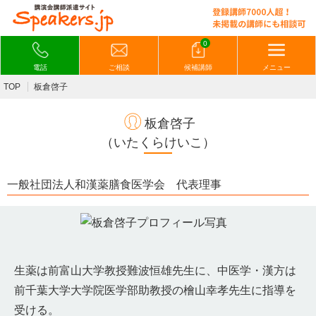
0
電話
ご相談
候補講師
メニュー
TOP
板倉啓子
板倉啓子
（いたくらけいこ）
一般社団法人和漢薬膳食医学会 代表理事
生薬は前富山大学教授難波恒雄先生に、中医学・漢方は
前千葉大学大学院医学部助教授の檜山幸孝先生に指導を
受ける。