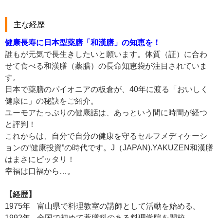
主な経歴
健康長寿に日本型薬膳「和漢膳」の知恵を！
誰もが元気で長生きしたいと願います。体質（証）に合わ
せて食べる和漢膳（薬膳）の長命知恵袋が注目されていま
す。
日本で薬膳のパイオニアの板倉が、40年に渡る「おいしく
健康に」の秘訣をご紹介。
ユーモアたっぷりの健康話は、あっという間に時間が経つ
と評判！
これからは、自分で自分の健康を守るセルフメディケーシ
ョンの“健康投資”の時代です。J（JAPAN).YAKUZEN和漢膳
はまさにピッタリ！
幸福は口福から…。
【経歴】
1975年
富山県で料理教室の講師として活動を始める。
1992年
全国で初めて薬膳科のある料理学院を開校。