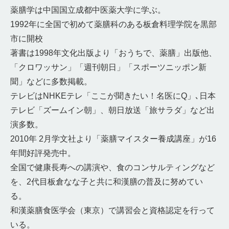
薬膳学は中国国立成都中医薬大学に学ぶ。
1992年に全国で初めて薬膳科のある板倉料理学院を黒部
市に開校
著書は1998年文化出版より「おうちで、薬膳」出版他、
「クロワッサン」「週刊朝日」「スポーツニッポン新
聞」などに多数掲載。
テレビはNHKEテレ「ここが聞きたい！名医にQ」､日本
テレビ「ズームイン朝」、朝日放送「旅サラダ」など出
演多数。
2010年 2月学文社より「薬膳マイスター養成講座」が16
年間好評発売中。
全国で健康長寿への講演や、食のコンサルティングなど
を、2代目板倉なな子と共に和漢膳の普及に努めてい
る。
和漢薬膳食医学会（東京）で講習会と資格認定を行って
いる。