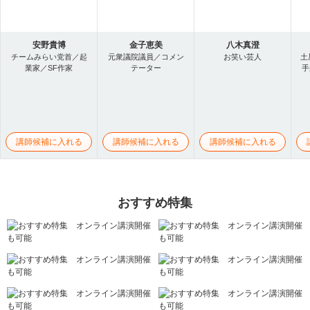
安野貴博
金子恵美
八木真澄
チームみらい党首／起
元衆議院議員／コメン
お笑い芸人
土
業家／SF作家
テーター
手
講師候補に入れる
講師候補に入れる
講師候補に入れる
おすすめ特集