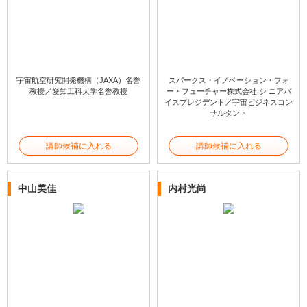
宇宙航空研究開発機構（JAXA）名誉
スパークス・イノベーション・フォ
教授／愛知工科大学名誉教授
ー・フューチャー株式会社 シ ニアバ
イスプレジデント／宇宙ビジネスコン
サルタント
講師候補に入れる
講師候補に入れる
中山美佳
内村光尚