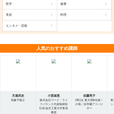
医学
健康
美容
料理
エンタメ・芸能
人気のおすすめ講師
天達武史
小室淑恵
佐藤亮子
気象予報士
株式会社ワーク・ライ
3男1女 東大理Ⅲ合格！
東
フバランス代表取締役
の母／浜学園アドバイ
シ
社長/金沢工業大学客員
ザー
教授