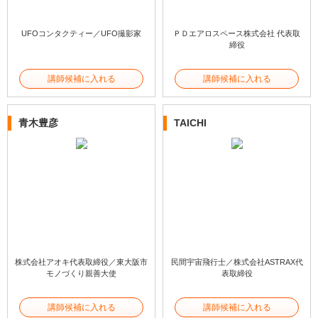
UFOコンタクティー／UFO撮影家
ＰＤエアロスペース株式会社 代表取
締役
講師候補に入れる
講師候補に入れる
青木豊彦
TAICHI
株式会社アオキ代表取締役／東大阪市
民間宇宙飛行士／株式会社ASTRAX代
モノづくり親善大使
表取締役
講師候補に入れる
講師候補に入れる