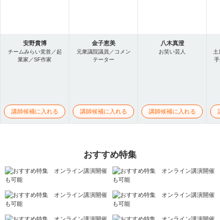
安野貴博
金子恵美
八木真澄
チームみらい党首／起
元衆議院議員／コメン
お笑い芸人
土
業家／SF作家
テーター
手
講師候補に入れる
講師候補に入れる
講師候補に入れる
おすすめ特集