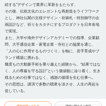
続する”デザインで業界に革新をもたらす。
その後、伝統文化のエレガントな再創造をライフワーク
とし、神社仏閣の文様デザイン・祈祷札・特別御守の企
画設計など、祈りをカタチにするプロダクトを日本各地
で実現。
また、大学や海外デザインアカデミーでの指導、企業顧
問、大手通信企業・家電企業・寺社との協業を通じ、
「人の心に作用するものづくり」を軸に、若手育成やブ
ランド構築に携わる。
幾度もの大動脈手術を乗り越えた経験から、“結果ではな
く、人の尊厳を守る設計”という価値観に辿り着く。生き
残るための仕事ではなく、感謝の循環を生む仕事へ。
その思想は、講演で多数の聴衆を涙させ、人生の再起を
促している。