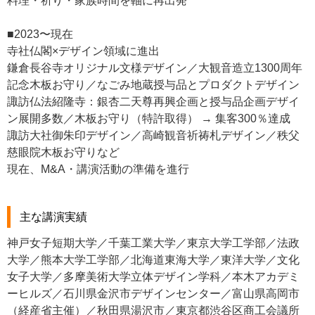
料理・祈り・家族時間を軸に再出発
■2023〜現在
寺社仏閣×デザイン領域に進出
鎌倉長谷寺オリジナル文様デザイン／大観音造立1300周年
記念木板お守り／なごみ地蔵授与品とプロダクトデザイン
諏訪仏法紹隆寺：銀杏二天尊再興企画と授与品企画デザイ
ン展開多数／木板お守り（特許取得） → 集客300％達成
諏訪大社御朱印デザイン／高崎観音祈祷札デザイン／秩父
慈眼院木板お守りなど
現在、M&A・講演活動の準備を進行
主な講演実績
神戸女子短期大学／千葉工業大学／東京大学工学部／法政
大学／熊本大学工学部／北海道東海大学／東洋大学／文化
女子大学／多摩美術大学立体デザイン学科／本木アカデミ
ーヒルズ／石川県金沢市デザインセンター／富山県高岡市
（経産省主催）／秋田県湯沢市／東京都渋谷区商工会議所