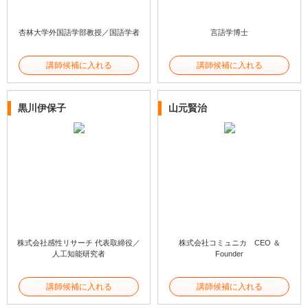
杏林大学外国語学部教授／国語学者
言語学博士
講師候補に入れる
講師候補に入れる
黒川伊保子
山元賢治
株式会社感性リサーチ 代表取締役／
株式会社コミュニカ CEO ＆
人工知能研究者
Founder
講師候補に入れる
講師候補に入れる