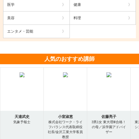
医学
健康
美容
料理
エンタメ・芸能
人気のおすすめ講師
天達武史
小室淑恵
佐藤亮子
気象予報士
株式会社ワーク・ライ
3男1女 東大理Ⅲ合格！
東
フバランス代表取締役
の母／浜学園アドバイ
シ
社長/金沢工業大学客員
ザー
教授