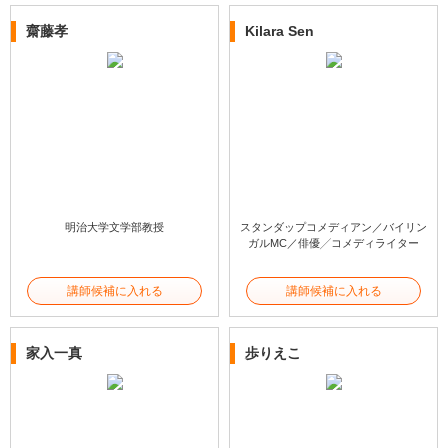
齋藤孝
Kilara Sen
明治大学文学部教授
スタンダップコメディアン／バイリン
ガルMC／俳優╱コメディライター
講師候補に入れる
講師候補に入れる
家入一真
歩りえこ