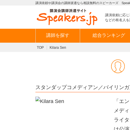
講演依頼や講演会の講師派遣なら相談無料のスピーカーズ Speaker
講演依頼に応じ
などの有名人を
講師を探す
総合ランキング
TOP
Kilara Sen
スタンダップコメディアン／バイリンガ
「エン
メディ
ライタ
け公演