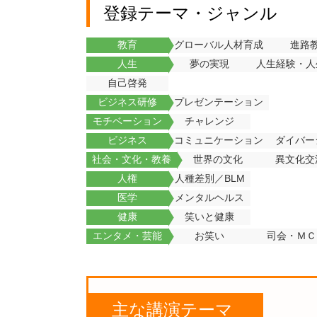
登録テーマ・ジャンル
教育
グローバル人材育成
進路
人生
夢の実現
人生経験・人
自己啓発
ビジネス研修
プレゼンテーション
モチベーション
チャレンジ
ビジネス
コミュニケーション
ダイバー
社会・文化・教養
世界の文化
異文化交
人権
人種差別／BLM
医学
メンタルヘルス
健康
笑いと健康
エンタメ・芸能
お笑い
司会・ＭＣ
主な講演テーマ