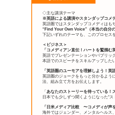
◇主な講演テーマ
※英語による講演やスタンダップコメ
英語圏ではスタンダップコメディはも
“Find Your Own Voice”（本当
下記いずれのテーマも、このプロセス
＜ビジネス＞
「コメディアン直伝！ハートを鷲掴む
英語でプレゼンテーションやパブリッ
本語でのスピーチをスキルアップしたい
「英語圏のユーモアを理解しよう！英
英語圏のジョークをもっと分かるよう
法、組み立て方をお伝えします。
「
あなたのストーリーを待っている！
日本でも少しずつ聞くようになった“ス
「日米メディア比較 〜コメディが声
海外ではジェンダー、メンタルヘルス