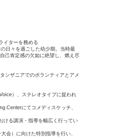
の司会・ライターを務める
漬けの日々を過ごした幼少期。当時最
自己肯定感の欠如に絶望し、燃え尽
タンザニアでのボランティアとアメ
Voice）、ステレオタイプに捉われ
g Centerにてコメディスケッチ、
における講演・指導を幅広く行ってい
ン大会）に向けた特別指導を行い、