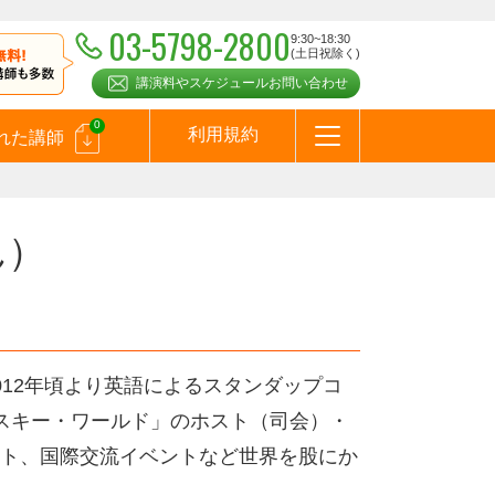
03-5798-2800
9:30~18:30
(土日祝除く)
講演料やスケジュールお問い合わせ
0
利用規約
れた講師
はじめての方へ
お問合わせ
テーマ一覧
よくある質問
お客様の声
お知らせ
講師登録のお申込みついて
メールマガジン
メルマガバックナンバー
スピーカーズブログ
ん）
12年頃より英語によるスタンダップコ
ウィスキー・ワールド」のホスト（司会）・
ト、国際交流イベントなど世界を股にか