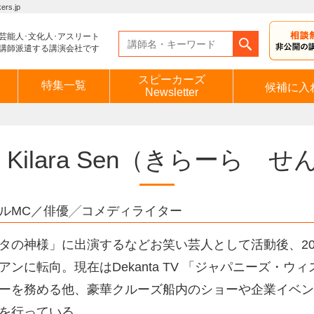
s.jp
芸能人･文化人･アスリート
講師派遣する講演会社です
スピーカーズ
特集一覧
候補に入
Newsletter
Kilara Sen
（きらーら せ
ルMC／俳優╱コメディライター
タの神様」に出演するなどお笑い芸人として活動後、20
アンに転向。現在はDekanta TV 「ジャパニーズ・
ーを務める他、豪華クルーズ船内のショーや企業イベン
を行っている。