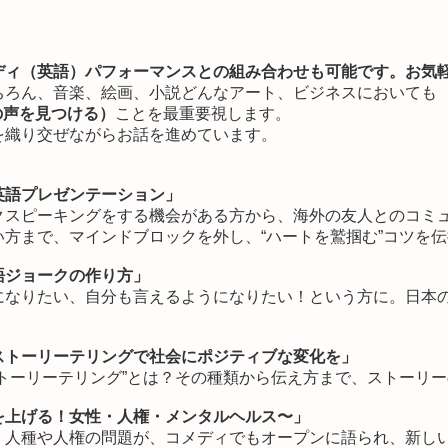
ディ（英語）パフォーマンスとの組み合わせも可能です。お気
ちろん、音楽、絵画、小説どんなアート、ビジネスにおいても
の自分の声を見つける）
ことを最重要視します。
を織り交ぜながらお話を進めています。
英語プレゼンテーション」
クスピーキングをする機会がある方から、海外の友人とのコミ
方まで、マインドブロックを外し、“ハートを鷲掴む”コツを
語ジョークの作り方」
になりたい、自分も言えるようになりたい！という方に。日本
ストーリーテリングで社会にポジティブな変化を」
トーリーテリング”とは？その種類から伝え方まで、ストーリ
を上げる！女性・人権・メンタルヘルス〜」
、人種や人権の問題が、コメディでもオープンに語られ、新し