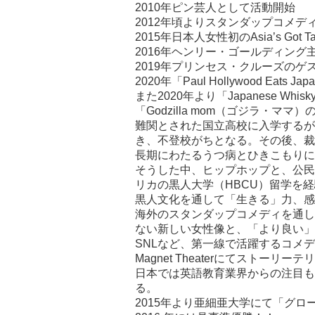
2010年ピン芸人として活動開始
2012年頃よりスタンダップコメデ
2015年日本人女性初のAsia’s Got Ta
2016年ヘンリー・ゴールディング主演「We
2019年プリンセス・クルーズの
2020年「Paul Hollywood Eats J
また2020年より「Japanese Whis
「Godzilla mom（ゴジラ
難関とされた国立高校に入学するが
き、不登校がちとなる。その後、裁
長期にわたるうつ病とひきこもりに
そうした中、ヒップホップと、公民
リカの黒人大学（HBCU）留学を
黒人文化を通して「生きる」力、感
海外のスタンダップコメディを通して、
ない新しい女性像と、「より良い」
SNLなど、第一線で活躍するコメディ
Magnet Theaterにてストーリ
日本では英語教育業界からの注目も
る。
2015年より亜細亜大学にて「グ