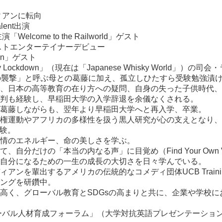
ィアンに転向
lent出演
lcome to the Railworld」ゲスト
ゲストエンターテイナーデビュー
apan」ゲスト
ky Lockdown」（現在は「Japanese Whisky World」）
・ママ）の襲撃」と呼ぶ母との葛藤に加え、孤立しひたすら受験勉強
、日本の高等教育の在り方への疑問、自身の失った子供時代、
判も経験し、早稲田大学の入学辞退を余儀なくされる。
葛藤しながらも、翌年より早稲田大学へと再入学、卒業。
権運動やアフリカの多様性を扱う黒人研究が心の支えとなり、
経験。
情のエネルギー、命の美しさを学ぶ。
自分だけの「本当の内なる声」に目覚め（Find Your Own 
自分になるための一生の成長の大切さを日々学んでいる。
アンを輩出するアメリカの伝統的なコメディ団体UCB Trainin
ーテリングを研鑽中。
高く、グローバル教育とSDGsの高まりと共に、企業や学校
ローバル人材育成フォーラム」（大学対抗英語プレゼンテーショ