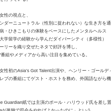
女性の視点と、
ンダーニュートラル（性別に捉われない）な生き方を通
病・ひきこもりの体験をベースにしたメンタルヘルス
大学留学の経験から学んだダイバーシティ（多様性）
ーリーを織り交ぜたネタで好評を博し、
V番組やメディアから高い注目を集めている。
女性初のAsia’s Got Talent出演や、ヘンリー・
レブの番組にてゲスト・ホストを務め、外国語ながら機
he Guardian紙では主演のポール・ハリウッド氏を差し
laraが単独で司会をやればよかったのに」という、