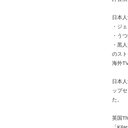
日本人
・ジェ
・うつ
・黒人
のスト
海外T
日本人
ップセ
た。
英国T
「Ki