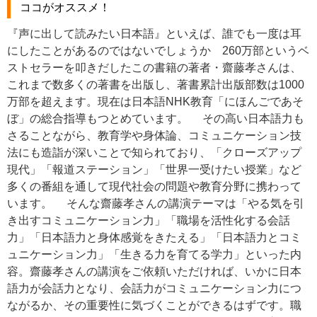
ココがオススメ！
『声に出して読みたい日本語』といえば、誰でも一度は耳
にしたことがあるのではないでしょうか 260万部というベ
ストセラーを叩きだしたこの書籍の著者・齋藤孝さんは、
これまで数多くの著書を出版し、著書累計出版部数は1000
万部を超えます。現在は日本語NHK教育「にほんごであそ
ぼ」の総合指導もつとめています。 その高い日本語力も
さることながら、教育学や身体論、コミュニケーション技
法にも造詣が深いことで知られており、「クローズアップ
現代」「報道ステーション」「世界一受けたい授業」など
多くの番組を通して現代社会の問題や教育分野に携わって
います。 そんな齋藤孝さんの講演テーマは「やる気を引
き出すコミュニケーション力」「職場を活性化する会話
力」「日本語力と身体感覚をきたえる」「日本語力とコミ
ュニケーション力」「生きる力を育てる学力」といった内
容。齋藤孝さんの講演をご依頼いただければ、いかに日本
語力が会話力となり、会話力がコミュニケーション力につ
ながるか、その重要性に気づくことができるはずです。職