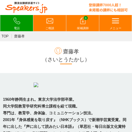
0
電話
ご相談
候補講師
メニュー
TOP
齋藤孝
齋藤孝
（さいとうたかし）
1960年静岡生まれ。東京大学法学部卒業。
同大学院教育学研究科博士課程を経て現職。
専門は、教育学、身体論、コミュニケーション技法。
2001年『身体感覚を取り戻す』（NHKブックス）で新潮学芸賞受賞。同
年に出した『声に出して読みたい日本語』（草思社・毎日出版文化賞特