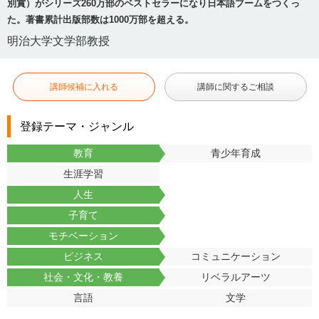
別賞）がシリーズ260万部のベストセラーになり日本語ブームをつくっ
た。著書累計出版部数は1000万部を超える。
明治大学文学部教授
講師候補に入れる
講師に関するご相談
登録テーマ・ジャンル
教育
青少年育成
生涯学習
人生
子育て
モチベーション
ビジネス
コミュニケーション
社会・文化・教養
リベラルアーツ
言語
文学