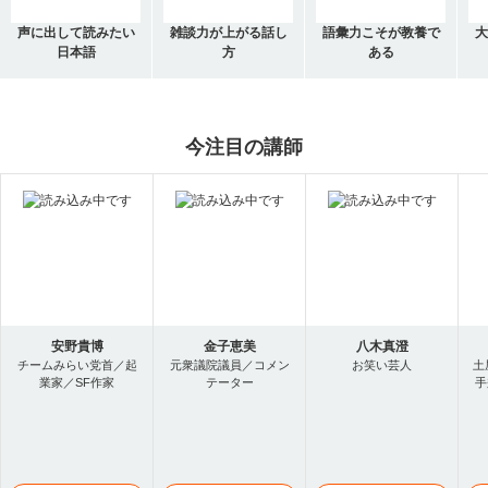
声に出して読みたい
雑談力が上がる話し
語彙力こそが教養で
大
日本語
方
ある
今注目の講師
安野貴博
金子恵美
八木真澄
チームみらい党首／起
元衆議院議員／コメン
お笑い芸人
土
業家／SF作家
テーター
手