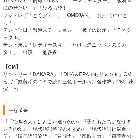
TBSテレビ「情報７days ニュースキャスター」「教科書
にのせたい！」「ひるおび！」
フジテレビ「とくダネ！」「OMOJAN」「笑っていいと
も！」
テレビ朝日「報道ステーション」「徹子の部屋」「ＴＶタ
ックル」
テレビ東京「レディース４」「たけしのニッポンのミカ
タ！」 出演 他多数
【CM】
サントリー「DAKARA」「DHA＆EPA＋セサミンＥ」CM
セガ「齋藤孝のＤＳで読む三色ボールペン名作塾」CM 出
演 他
主な著書
『「できる人」はどこが違うのか』『子どもたちはなぜキ
レるのか』『現代語訳学問のすすめ』『現代語訳福翁自
伝』『現代語訳論語』『質問力』『段取り力』『齋藤孝の