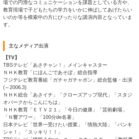
場での円滑なコミュニケーションを課題としている方や、
教育現場で子どもたちの学力をいかに伸ばしてあげたらい
いのか等を模索中の方にぴったりな講演内容となっていま
す。
主なメディア出演
【TV】
TBSテレビ「あさチャン！」メインキャスター
ＮＨＫ教育「にほんごであそぼ」総合指導
フジテレビ教育番組「ガチャガチャポン」総合監修・出演
(～2006.3)
ＮＨＫ総合「あさイチ」「クローズアップ現代」「スタジ
オパークからこんにちは」
ＮＨＫ教育「ＥＴＶ２１」「今日の健康」「芸術劇場」
「Ｎ響アワー」「100分de名著」
日本テレビ「世界一受けたい授業」「情熱大陸」「バンキ
シャ！」「スッキリ！！」