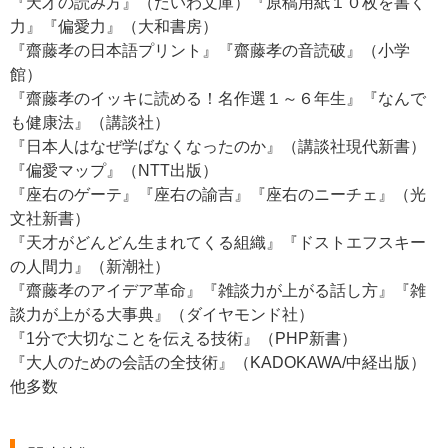
『天才の読み方』（だいわ文庫）『原稿用紙１０枚を書く
力』『偏愛力』（大和書房）
『齋藤孝の日本語プリント』『齋藤孝の音読破』（小学
館）
『齋藤孝のイッキに読める！名作選１～６年生』『なんで
も健康法』（講談社）
『日本人はなぜ学ばなくなったのか』（講談社現代新書）
『偏愛マップ』（NTT出版）
『座右のゲーテ』『座右の諭吉』『座右のニーチェ』（光
文社新書）
『天才がどんどん生まれてくる組織』『ドストエフスキー
の人間力』（新潮社）
『齋藤孝のアイデア革命』『雑談力が上がる話し方』『雑
談力が上がる大事典』（ダイヤモンド社）
『1分で大切なことを伝える技術』（PHP新書）
『大人のための会話の全技術』（KADOKAWA/中経出版）
他多数