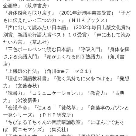
企画塾』（筑摩書房）
『身体感覚を取り戻す』（2001年新潮学芸賞受賞）『子ど
もに伝えたい＜三つの力＞』（ＮＨＫブックス）
『声に出して読みたい日本語』（2002年毎日出版文化賞特
別賞、新語流行語大賞ベスト １０受賞）『声に出して読み
たい方言』（草思社）
『三色ボールペンで読む日本語』『呼吸入門』『身体を揺
さぶる英語入門』『頭がよくなる四字熟語力』（角川書
店）
『上機嫌の作法』（角川oneテーマ２１）
『理想の国語教科書』『働く気持ちに火をつける』『発想
力』（文藝春秋）
『読書力』『コミュニケーション力』『教育力』『古典
力』（岩波新書）
『会議革命』『使える！「徒然草」』『齋藤孝のガツンと
一発シリーズ』（ＰＨＰ研究所）
『ちびまる子ちゃんの音読暗誦教室』『にほんごであそ
ぼ 雨ニモマケズ』（集英社）