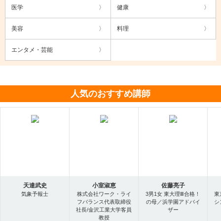
医学
健康
美容
料理
エンタメ・芸能
人気のおすすめ講師
天達武史
小室淑恵
佐藤亮子
気象予報士
株式会社ワーク・ライ
3男1女 東大理Ⅲ合格！
東
フバランス代表取締役
の母／浜学園アドバイ
シ
社長/金沢工業大学客員
ザー
教授