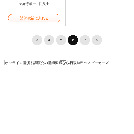
気象予報士／防災士
講師候補に入れる
＜
4
5
6
7
＞