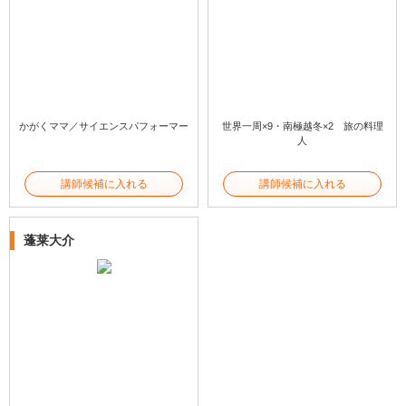
かがくママ／サイエンスパフォーマー
世界一周×9・南極越冬×2 旅の料理
人
講師候補に入れる
講師候補に入れる
蓬莱大介