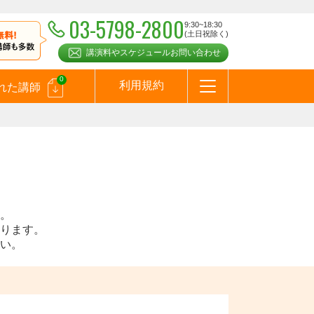
03-5798-2800
9:30~18:30
(土日祝除く)
講演料やスケジュールお問い合わせ
0
利用規約
れた講師
はじめての方へ
お問合わせ
テーマ一覧
よくある質問
お客様の声
お知らせ
講師登録のお申込みついて
メールマガジン
メルマガバックナンバー
スピーカーズブログ
。
ります。
い。