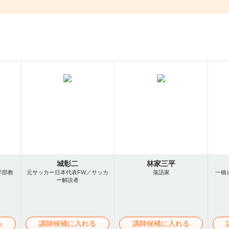
城彰二
林家三平
学部教
元サッカー日本代表FW／サッカ
落語家
一橋
ー解説者
る
講師候補に入れる
講師候補に入れる