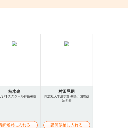
楠木建
村田晃嗣
ビジネススクール特任教授
同志社大学法学部 教授／国際政
治学者
講師候補に入れる
講師候補に入れる