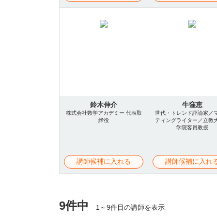
鈴木伸介
牛窪恵
株式会社数学アカデミー 代表取
世代・トレンド評論家／
締役
ティングライター／立教
学院客員教授
講師候補に入れる
講師候補に入れ
9件中
1～9件目の講師を表示