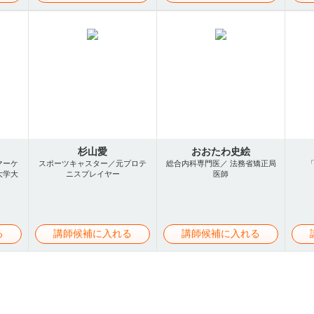
杉山愛
おおたわ史絵
マーケ
スポーツキャスター／元プロテ
総合内科専門医／ 法務省矯正局
大学大
ニスプレイヤー
医師
る
講師候補に入れる
講師候補に入れる