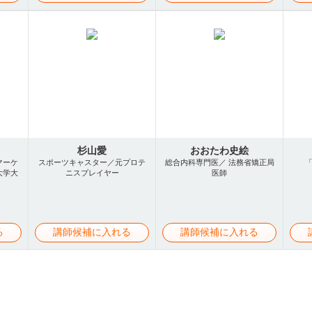
杉山愛
おおたわ史絵
マーケ
スポーツキャスター／元プロテ
総合内科専門医／ 法務省矯正局
大学大
ニスプレイヤー
医師
る
講師候補に入れる
講師候補に入れる