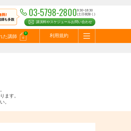
03-5798-2800
9:30~18:30
(土日祝除く)
講演料やスケジュールお問い合わせ
0
利用規約
れた講師
はじめての方へ
お問合わせ
テーマ一覧
よくある質問
お客様の声
お知らせ
講師登録のお申込みついて
メールマガジン
メルマガバックナンバー
スピーカーズブログ
。
ります。
い。