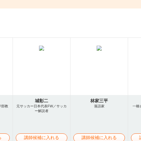
城彰二
林家三平
学部教
元サッカー日本代表FW／サッカ
落語家
一橋
ー解説者
る
講師候補に入れる
講師候補に入れる