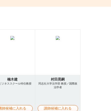
楠木建
村田晃嗣
ビジネススクール特任教授
同志社大学法学部 教授／国際政
治学者
講師候補に入れる
講師候補に入れる