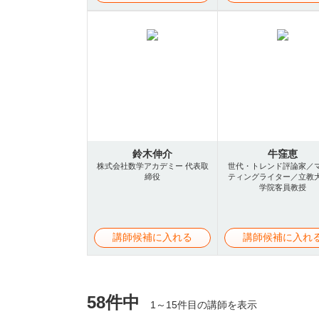
鈴木伸介
牛窪恵
株式会社数学アカデミー 代表取
世代・トレンド評論家／
締役
ティングライター／立教
学院客員教授
講師候補に入れる
講師候補に入れ
58件中
1～15件目の講師を表示