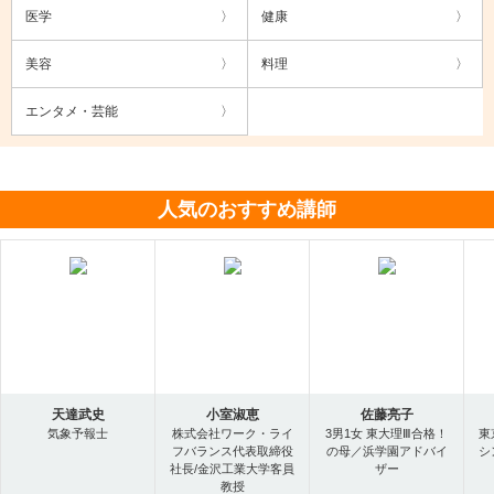
医学
健康
美容
料理
エンタメ・芸能
人気のおすすめ講師
天達武史
小室淑恵
佐藤亮子
気象予報士
株式会社ワーク・ライ
3男1女 東大理Ⅲ合格！
東
フバランス代表取締役
の母／浜学園アドバイ
シ
社長/金沢工業大学客員
ザー
教授