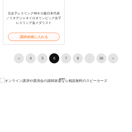
元女子レスリング48キロ級日本代表
／リオデジャネイロオリンピック女子
レスリング金メダリスト
講師候補に入れる
＜
4
5
6
7
8
…
36
＞