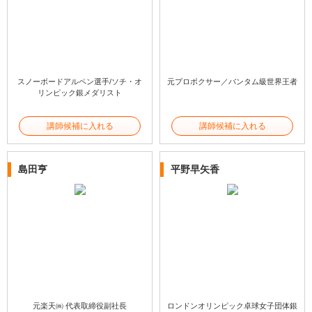
スノーボードアルペン選手/ソチ・オ
元プロボクサー／バンタム級世界王者
リンピック銀メダリスト
講師候補に入れる
講師候補に入れる
島田亨
平野早矢香
元楽天㈱ 代表取締役副社長
ロンドンオリンピック卓球女子団体銀