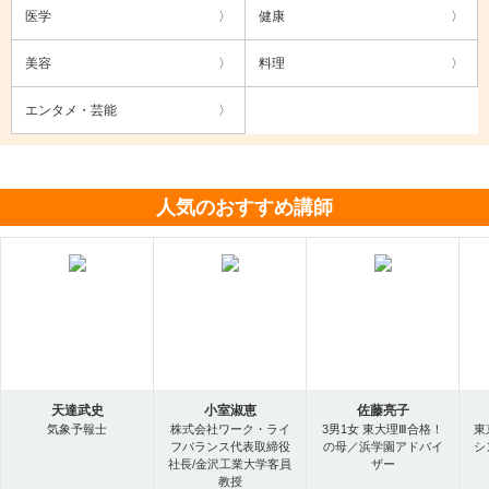
医学
健康
美容
料理
エンタメ・芸能
人気のおすすめ講師
天達武史
小室淑恵
佐藤亮子
気象予報士
株式会社ワーク・ライ
3男1女 東大理Ⅲ合格！
東
フバランス代表取締役
の母／浜学園アドバイ
シ
社長/金沢工業大学客員
ザー
教授