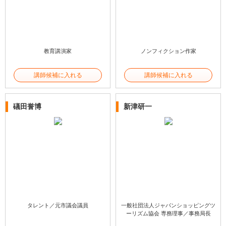
教育講演家
ノンフィクション作家
講師候補に入れる
講師候補に入れる
礒田誉博
新津研一
タレント／元市議会議員
一般社団法人ジャパンショッピングツ
ーリズム協会 専務理事／事務局長