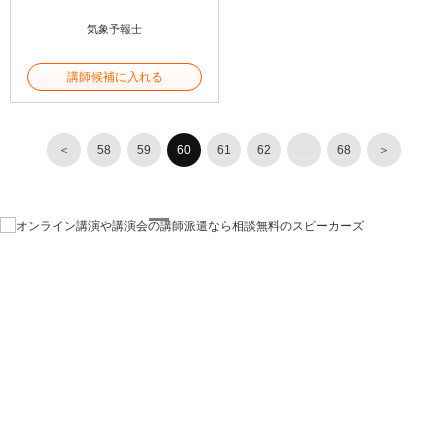
気象予報士
講師候補に入れる
＜
58
59
60
61
62
…
68
＞