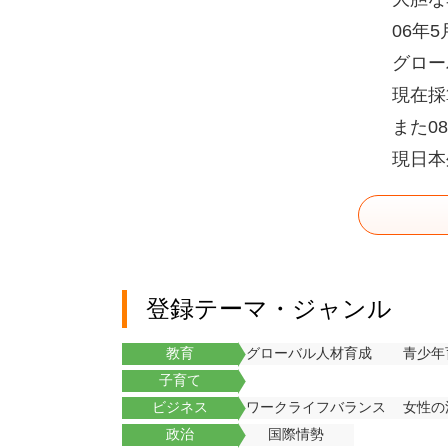
06年
グロー
現在採
また0
現日本
登録テーマ・ジャンル
教育
グローバル人材育成
青少年
子育て
ビジネス
ワークライフバランス
女性の
政治
国際情勢