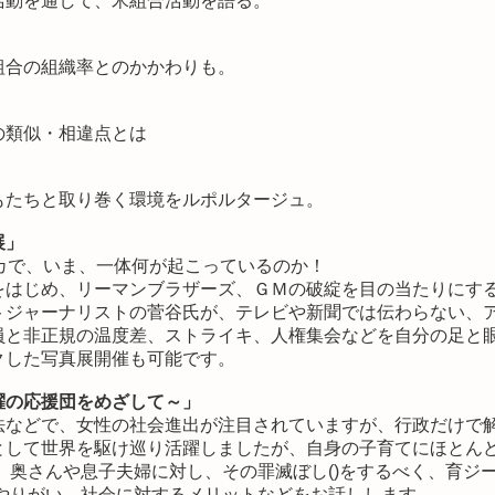
活動を通して、米組合活動を語る。
」
組合の組織率とのかかわりも。
の類似・相違点とは
もたちと取り巻く環境をルポルタージュ。
展」
カで、いま、一体何が起こっているのか！
をはじめ、リーマンブラザーズ、ＧＭの破綻を目の当たりにす
トジャーナリストの菅谷氏が、テレビや新聞では伝わらない、
員と非正規の温度差、ストライキ、人権集会などを自分の足と
クした写真展開催も可能です。
躍の応援団をめざして～」
法などで、女性の社会進出が注目されていますが、行政だけで
として世界を駆け巡り活躍しましたが、自身の子育てにほとん
、奥さんや息子夫婦に対し、その罪滅ぼし()をするべく、育ジ
やりがい、社会に対するメリットなどをお話しします。