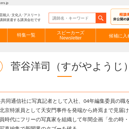
s.jp
芸能人･文化人･アスリート
講師派遣する講演会社です
スピーカーズ
特集一覧
候補に入
Newsletter
菅谷洋司
（すがやようじ
2年共同通信社に写真記者として入社、04年編集委員の職
北京特派員として天安門事件を発端から終焉まで見届け
員時代にフリーの写真家を組織して年間企画「生の時・
写真編集で新聞界のタブーを破る。