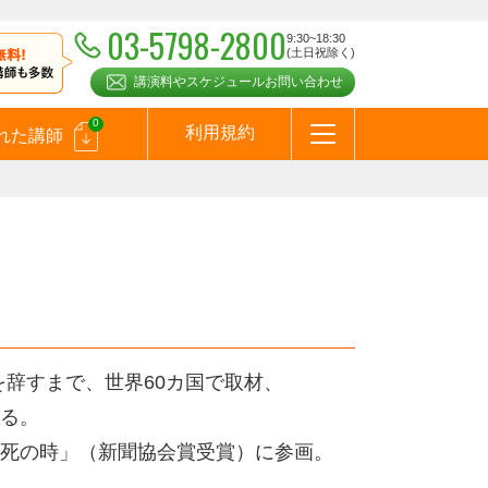
03-5798-2800
9:30~18:30
(土日祝除く)
講演料やスケジュールお問い合わせ
0
利用規約
れた講師
はじめての方へ
お問合わせ
テーマ一覧
よくある質問
お客様の声
お知らせ
講師登録のお申込みついて
メールマガジン
メルマガバックナンバー
スピーカーズブログ
）
を辞すまで、世界60カ国で取材、
る。
死の時」（新聞協会賞受賞）に参画。