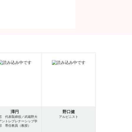
澤円
野口健
窓 代表取締役／武蔵野大
アルピニスト
アントレプレナーシップ学
部 専任教員（教授）