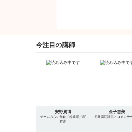
今注目の講師
安野貴博
金子恵美
チームみらい党首／起業家／SF
元衆議院議員／コメンテ
作家