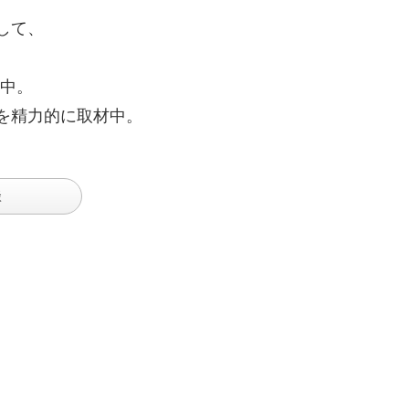
して、
中。
を精力的に取材中。
談