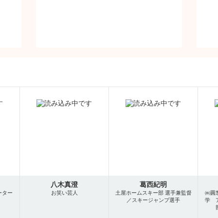
八木真澄
葛西紀明
ーター
お笑い芸人
土屋ホームスキー部 選手兼監督
㈱圓
／スキージャンプ選手
学 