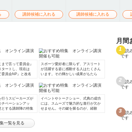
る
講師候補に入れる
講師候補に入れる
月間
こまで言って委員会』
スポーツ愛好者に限らず、アスリート
スタートし、現在は
が活躍する姿に感動する人はたくさん
て委員会NP』と改名
います。その輝かしい成果がもたら
を行うスピーカーズが
イベントやトークショー、式典の成功
モチベーションアッ
には、スムーズで魅力的な進行が欠か
意とする講師陣の特集
せません。その鍵を握るのが、経験
集一覧を見る