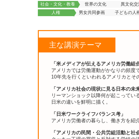
社会・文化・教養
世界の文化
異文化交
人権
男女共同参画
子どもの人
主な講演テーマ
「米メディアが伝えるアメリカ労働組
アメリカでは労働運動がかなりの頻度
10年先を行くといわれるアメリカとそ
「アメリカ社会の現状に見る日本の未
リーマンショック以降何が起こってい
日米の違いを鮮明に描く。
「日米ワークライフバランス考」
アメリカ労働者の暮らし、働き方を紹
「アメリカの民間・公共労組活動と社