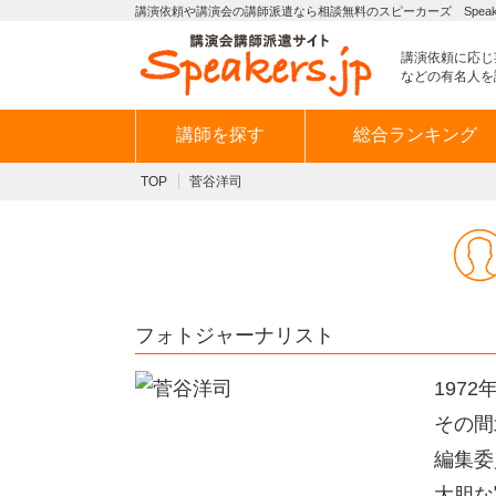
講演依頼や講演会の講師派遣なら相談無料のスピーカーズ Speaker
講演依頼に応じ
などの有名人を
講師を探す
総合ランキング
TOP
菅谷洋司
フォトジャーナリスト
197
その間
編集委
大胆な