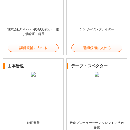
株式会社Oshicoco代表取締役／『推
シンガーソングライター
し活総研』所長
講師候補に入れる
講師候補に入れる
山本晋也
デーブ・スペクター
映画監督
放送プロデューサー／タレント／放送
作家