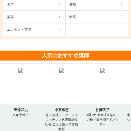
医学
健康
美容
料理
エンタメ・芸能
人気のおすすめ講師
天達武史
小室淑恵
佐藤亮子
気象予報士
株式会社ワーク・ライ
3男1女 東大理Ⅲ合格！
東
フバランス代表取締役
の母／浜学園アドバイ
シ
社長/金沢工業大学客員
ザー
教授