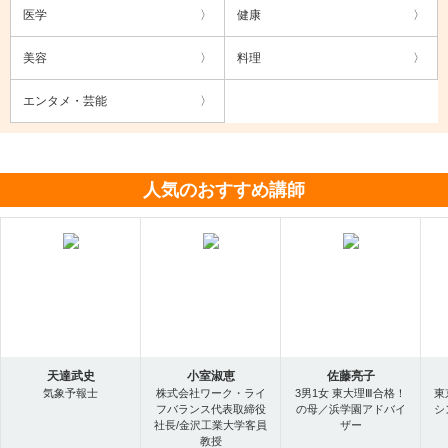
医学
健康
美容
料理
エンタメ・芸能
人気のおすすめ講師
天達武史
小室淑恵
佐藤亮子
気象予報士
株式会社ワーク・ライ
3男1女 東大理Ⅲ合格！
東
フバランス代表取締役
の母／浜学園アドバイ
シ
社長/金沢工業大学客員
ザー
教授