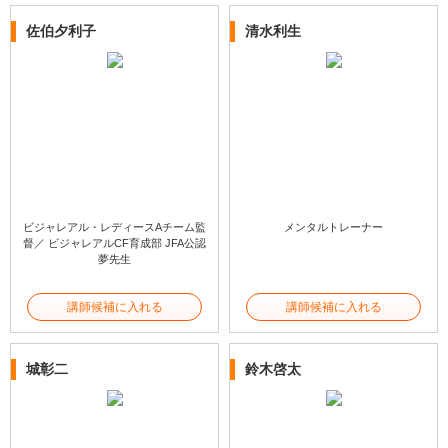
佐伯夕利子
清水利生
ビジャレアル・レディースAチーム監
メンタルトレーナー
督／ ビジャレアルCF育成部 JFA公認
夢先生
講師候補に入れる
講師候補に入れる
城彰二
鈴木啓太