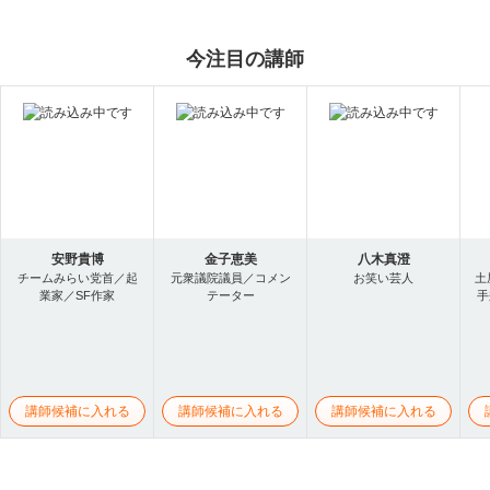
今注目の講師
安野貴博
金子恵美
八木真澄
チームみらい党首／起
元衆議院議員／コメン
お笑い芸人
土
業家／SF作家
テーター
手
講師候補に入れる
講師候補に入れる
講師候補に入れる