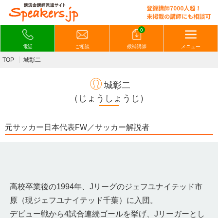
0
電話
ご相談
候補講師
メニュー
TOP
城彰二
城彰二
（じょうしょうじ）
元サッカー日本代表FW／サッカー解説者
高校卒業後の1994年、Jリーグのジェフユナイテッド市
原（現ジェフユナイテッド千葉）に入団。
デビュー戦から4試合連続ゴールを挙げ、Jリーガーとし