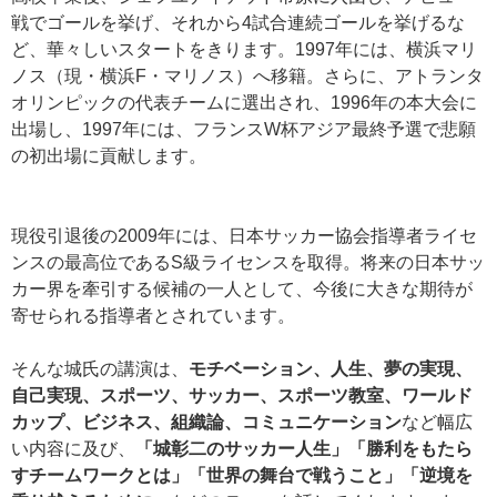
戦でゴールを挙げ、それから4試合連続ゴールを挙げるな
ど、華々しいスタートをきります。1997年には、横浜マリ
ノス（現・横浜F・マリノス）へ移籍。さらに、アトランタ
オリンピックの代表チームに選出され、1996年の本大会に
出場し、1997年には、フランスW杯アジア最終予選で悲願
の初出場に貢献します。
現役引退後の2009年には、日本サッカー協会指導者ライセ
ンスの最高位であるS級ライセンスを取得。将来の日本サッ
カー界を牽引する候補の一人として、今後に大きな期待が
寄せられる指導者とされています。
そんな城氏の講演は、
モチベーション、人生、夢の実現、
自己実現、スポーツ、サッカー、スポーツ教室、ワールド
カップ、ビジネス、組織論、コミュニケーション
など幅広
い内容に及び、
「城彰二のサッカー人生」「勝利をもたら
すチームワークとは」「世界の舞台で戦うこと」「逆境を