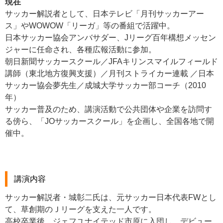
現在
サッカー解説者として、日本テレビ「月刊サッカーアー
ス」やWOWOW「リーガ」等の番組で活躍中。
日本サッカー協会アンバサダー、Jリーグ百年構想メッセン
ジャーに任命され、各種広報活動に参加。
朝日新聞サッカースクール／JFAキリンスマイルフィールド
講師（東北地方復興支援）／月刊ストライカー連載 ／日本
サッカー協会夢先生／成城大学サッカー部コーチ（2010
年）
サッカー普及のため、講演活動で公共団体や企業を訪問す
る傍ら、「JOサッカースクール」を企画し、全国各地で開
催中。
講演内容
サッカー解説者・城彰二氏は、元サッカー日本代表FWとし
て、草創期のＪリーグを支えた一人です。
高校卒業後、ジェフユナイテッド市原に入団し、デビュー