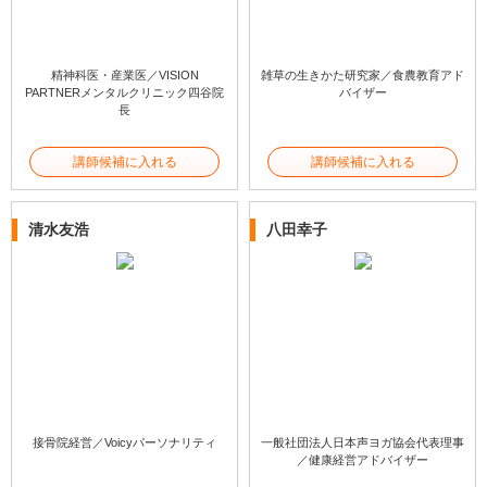
精神科医・産業医／VISION
雑草の生きかた研究家／食農教育アド
PARTNERメンタルクリニック四谷院
バイザー
長
講師候補に入れる
講師候補に入れる
清水友浩
八田幸子
接骨院経営／Voicyパーソナリティ
一般社団法人日本声ヨガ協会代表理事
／健康経営アドバイザー