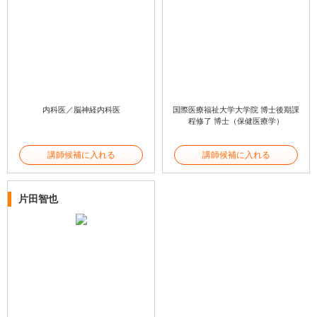
内科医／脳神経内科医
国際医療福祉大学大学院 博士後期課
程修了 博士（保健医療学）
講師候補に入れる
講師候補に入れる
片田智也