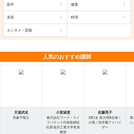
医学
健康
美容
料理
エンタメ・芸能
人気のおすすめ講師
天達武史
小室淑恵
佐藤亮子
気象予報士
株式会社ワーク・ライ
3男1女 東大理Ⅲ合格！
東
フバランス代表取締役
の母／浜学園アドバイ
シ
社長/金沢工業大学客員
ザー
教授