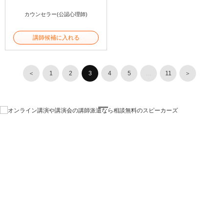
カウンセラー(公認心理師)
講師候補に入れる
＜
1
2
3
4
5
…
11
＞