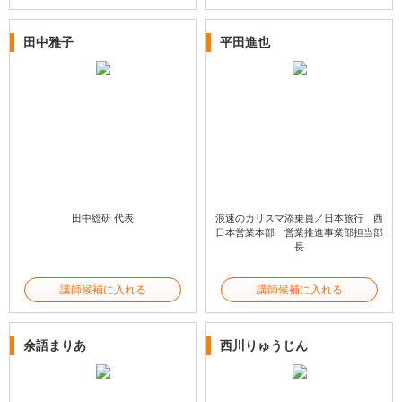
田中雅子
平田進也
田中総研 代表
浪速のカリスマ添乗員／日本旅行 西
日本営業本部 営業推進事業部担当部
長
講師候補に入れる
講師候補に入れる
余語まりあ
西川りゅうじん