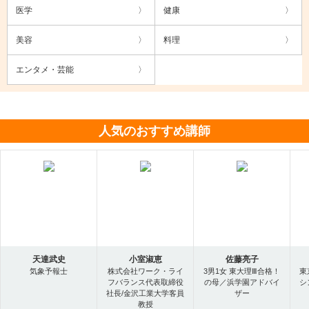
医学
健康
美容
料理
エンタメ・芸能
人気のおすすめ講師
天達武史
小室淑恵
佐藤亮子
気象予報士
株式会社ワーク・ライ
3男1女 東大理Ⅲ合格！
東
フバランス代表取締役
の母／浜学園アドバイ
シ
社長/金沢工業大学客員
ザー
教授