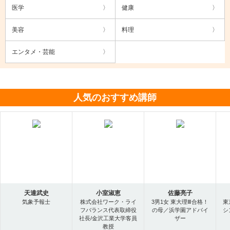
医学
健康
美容
料理
エンタメ・芸能
人気のおすすめ講師
天達武史
小室淑恵
佐藤亮子
気象予報士
株式会社ワーク・ライ
3男1女 東大理Ⅲ合格！
東
フバランス代表取締役
の母／浜学園アドバイ
シ
社長/金沢工業大学客員
ザー
教授