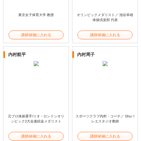
東京女子体育大学 教授
オリンピックメダリスト／ 池谷幸雄
体操倶楽部 代表
講師候補に入れる
講師候補に入れる
内村航平
内村周子
元プロ体操選手/リオ・ロンドンオリ
スポーツクラブ内村・コーチ／ Shuバ
ンピック2大会連続金メダリスト
レエスタジオ教師
講師候補に入れる
講師候補に入れる