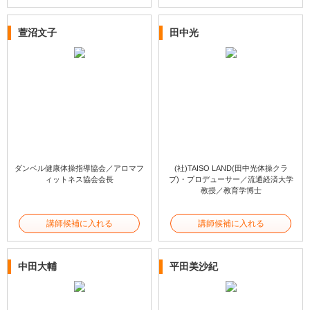
萱沼文子
田中光
ダンベル健康体操指導協会／アロマフ
(社)TAISO LAND(田中光体操クラ
ィットネス協会会長
ブ)・プロデューサー／流通経済大学
教授／教育学博士
講師候補に入れる
講師候補に入れる
中田大輔
平田美沙紀