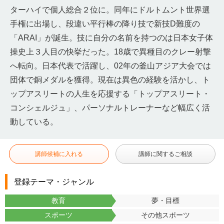
ターハイで個人総合２位に。同年にドルトムント世界選
手権に出場し、段違い平行棒の降り技で新技D難度の
「ARAI」が誕生。技に自分の名前を持つのは日本女子体
操史上３人目の快挙だった。18歳で異種目のクレー射撃
へ転向。日本代表で活躍し、02年の釜山アジア大会では
団体で銅メダルを獲得。現在は異色の経験を活かし、ト
ップアスリートの人生を応援する「トップアスリート・
コンシェルジュ」、パーソナルトレーナーなど幅広く活
動している。
講師候補に入れる
講師に関するご相談
登録テーマ・ジャンル
教育
夢・目標
スポーツ
その他スポーツ