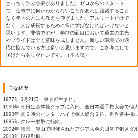
きっちり学ぶ必要がありました。ゼロからのスタート
で、仕事中に何かわからないことがあれば躊躇すること
なく年下の方にも教えを仰ぎました。アスリートだけで
なく、人は成長するために常に学ばなければいけないと
思います。非情ですが、学びの面目において過去の栄光
やプライドは全く意味を成しません。新しい環境での適
応に悩んでいる方は多いと思いますので、ご参考にして
頂けたらありがたいです。（本人談）
主な経歴
1977年
3月21日、東京都生まれ。
1990年
朝日生命体操クラブに入部。全日本選手権大会で個人
1993年
高２時のインターハイで個人総合２位。世界選手権
1995年
クレー射撃に転向。
2002年
韓国・釜山で開催されたアジア大会の団体で銅メダ
2013年
現役引退。