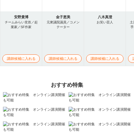
安野貴博
金子恵美
八木真澄
チームみらい党首／起
元衆議院議員／コメン
お笑い芸人
土
業家／SF作家
テーター
手
講師候補に入れる
講師候補に入れる
講師候補に入れる
おすすめ特集