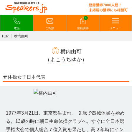
0
電話
ご相談
候補講師
メニュー
TOP
横内由可
横内由可
（よこうちゆか）
元体操女子日本代表
1977年3月21日、東京都生まれ。 ９歳で器械体操を始め
る。13歳の時に朝日生命体操クラブへ。すぐに全日本選
手権大会で個人総合７位入賞を果たし、高２年時にイン