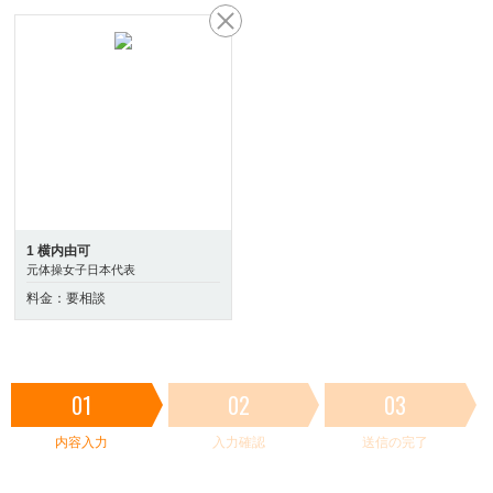
1 横内由可
元体操女子日本代表
料金：要相談
01
02
03
内容入力
入力確認
送信の完了