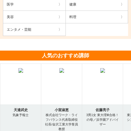
医学
健康
美容
料理
エンタメ・芸能
人気のおすすめ講師
天達武史
小室淑恵
佐藤亮子
気象予報士
株式会社ワーク・ライ
3男1女 東大理Ⅲ合格！
東
フバランス代表取締役
の母／浜学園アドバイ
シ
社長/金沢工業大学客員
ザー
教授