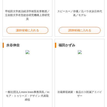
早稲田大学政治経済学術院名誉教授／
スピーカー／俳優／元パラ水泳日本代
立命館大学衣笠総合研究機構上席研究
表／モデル
員
講師候補に入れる
講師候補に入れる
水谷伸吉
福田かずみ
一般社団法人more trees事務局長／㈱
冷蔵庫収納家・食品ロス削減アドバイ
モア・トゥリーズ・デザイン 代表取
ザー
締役