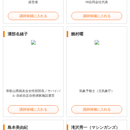
経営者
HI合同会社代表
講師候補に入れる
講師候補に入れる
溝部名緒子
饒村曜
和歌山県猟友会女性部部長／サバイバ
気象予報士（元気象庁）
ル 自給自足自然体験施設運営
講師候補に入れる
講師候補に入れる
島本美由紀
滝沢秀一（マシンガンズ）