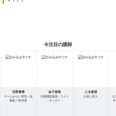
今注目の講師
安野貴博
金子恵美
八木真澄
チームみらい党首／起
元衆議院議員／コメン
お笑い芸人
土
業家／SF作家
テーター
手