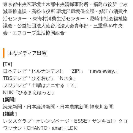
東京都中央区環境土木部中央清掃事務所・福島市役所 ごみ
減量推進課・高松市役所 環境部環境保全課・鯖江市消費生
活センター ・東海村消費生活センター・尼崎市社会福祉協
議会・公益社団法人仙台北法人会青年部・三重県JA中央
会・エフコープ生活協同組合
主なメディア出演
[TV]
日本テレビ「ヒルナンデス!」 「ZIP!」「news every.」
TBSテレビ「ひるおび」「Nスタ」
フジテレビ「土曜はナニする！？」
NHK「ひるまえほっと」
[新聞]
読売新聞・日本経済新聞・日本農業新聞 神奈川新聞
[雑誌 ]
レタスクラブ・オレンジページ・ESSE・サンキュ! ・クロ
ワッサン・CHANTO・anan・LDK