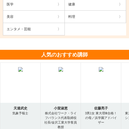
医学
健康
美容
料理
エンタメ・芸能
人気のおすすめ講師
天達武史
小室淑恵
佐藤亮子
気象予報士
株式会社ワーク・ライ
3男1女 東大理Ⅲ合格！
東
フバランス代表取締役
の母／浜学園アドバイ
シ
社長/金沢工業大学客員
ザー
教授