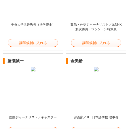
中央大学名誉教授（法学博士）
政治・外交ジャーナリスト／元NHK
解説委員・ワシントン特派員
講師候補に入れる
講師候補に入れる
蟹瀬誠一
金美齢
国際ジャーナリスト／キャスター
評論家／JET日本語学校 理事長