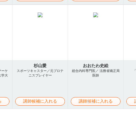
杉山愛
おおたわ史絵
マーケ
スポーツキャスター／元プロテ
総合内科専門医／ 法務省矯正局
大学大
ニスプレイヤー
医師
る
講師候補に入れる
講師候補に入れる