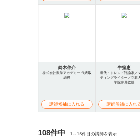
鈴木伸介
牛窪恵
株式会社数学アカデミー 代表取
世代・トレンド評論家／
締役
ティングライター／立教
学院客員教授
講師候補に入れる
講師候補に入れ
108件中
1～15件目の講師を表示