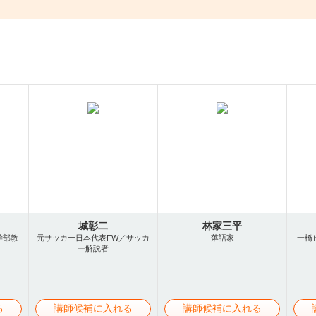
城彰二
林家三平
学部教
元サッカー日本代表FW／サッカ
落語家
一橋
ー解説者
る
講師候補に入れる
講師候補に入れる