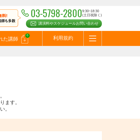
03-5798-2800
9:30~18:30
(土日祝除く)
講演料やスケジュールお問い合わせ
0
利用規約
れた講師
はじめての方へ
お問合わせ
テーマ一覧
よくある質問
お客様の声
お知らせ
講師登録のお申込みついて
メールマガジン
メルマガバックナンバー
スピーカーズブログ
。
ります。
い。