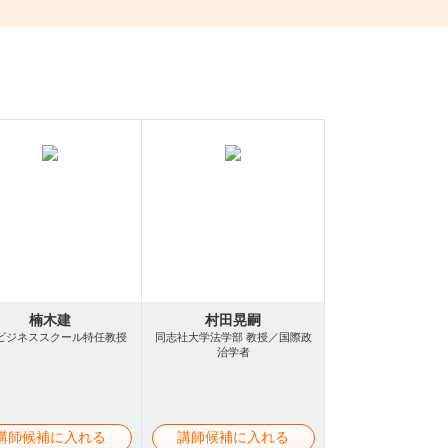
楠木建
村田晃嗣
ビジネススクール特任教授
同志社大学法学部 教授／国際政
治学者
講師候補に入れる
講師候補に入れる