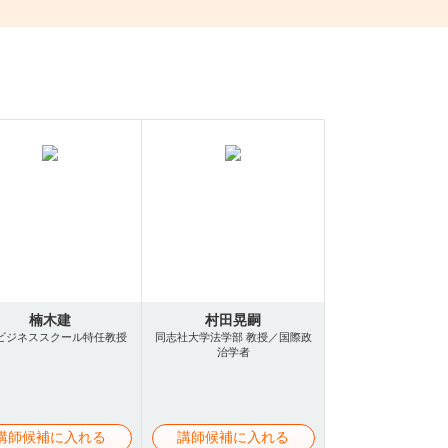
楠木建
村田晃嗣
ビジネススクール特任教授
同志社大学法学部 教授／国際政
治学者
講師候補に入れる
講師候補に入れる