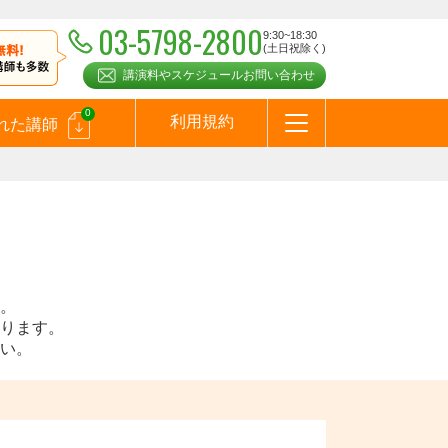
03-5798-2800
9:30~18:30
(土日祝除く)
講演料やスケジュールお問い合わせ
0
利用規約
れた講師
はじめての方へ
お問合わせ
テーマ一覧
よくある質問
お客様の声
お知らせ
講師登録のお申込みついて
メールマガジン
メルマガバックナンバー
スピーカーズブログ
。
ります。
い。