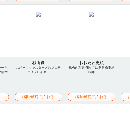
杉山愛
おおたわ史絵
マーケ
スポーツキャスター／元プロテ
総合内科専門医／ 法務省矯正局
大学大
ニスプレイヤー
医師
る
講師候補に入れる
講師候補に入れる