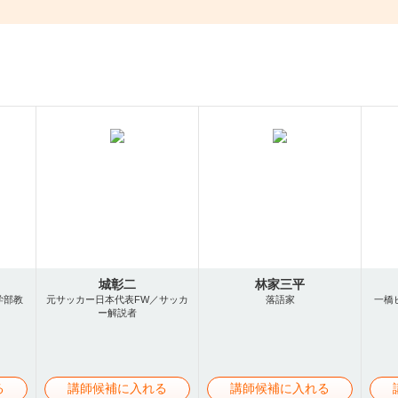
城彰二
林家三平
学部教
元サッカー日本代表FW／サッカ
落語家
一橋
ー解説者
る
講師候補に入れる
講師候補に入れる