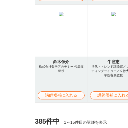
鈴木伸介
牛窪恵
株式会社数学アカデミー 代表取
世代・トレンド評論家／
締役
ティングライター／立教
学院客員教授
講師候補に入れる
講師候補に入れ
385件中
1～15件目の講師を表示