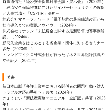
時事通信社「経済安全保障対策会議・展示会」（2023年）
「経済安全保障推進に向けたサイバーセキュリティの確保
と人事労務～「CS×HR」法務～」
株式会社マネーフォワード「電子契約の最前線法改正から
社内導入までの実践ノウハウ」（2024年）
株式会社ミナジン「未払賃金に関する最新監督指導事例解
説」（2024年）
顧問先企業をはじめとする各企業・団体に対するセミナー
多数（2020年～）
トレンドマイクロ株式会社が行ったギネス世界記録挑戦の
立会証人（2021年）
著書
新日本出版「弁護士業務における関係者の問題行動〜対人
トラブル対応の手引〜」共著（2024年）
ぎょうせい「新破産実務マニュアル 全訂版」共著（2023
年）
日本法令「パワーハラスメント実務大全」共著（2021年）