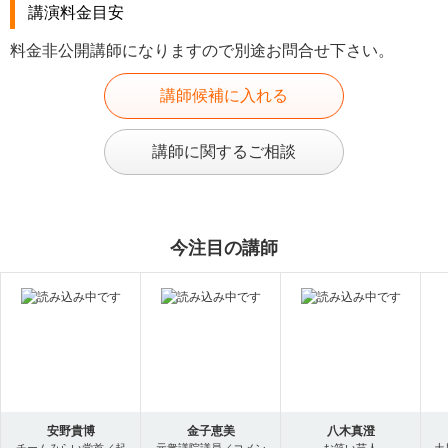
講演料金目安
料金非公開講師になりますので別途お問合せ下さい。
講師候補に入れる
講師に関するご相談
今注目の講師
安野貴博
金子恵美
八木真澄
チームみらい党首／起
元衆議院議員／コメン
お笑い芸人
土