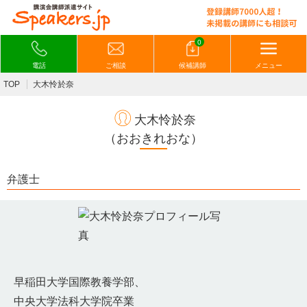
0
電話
ご相談
候補講師
メニュー
TOP
大木怜於奈
大木怜於奈
（おおきれおな）
弁護士
早稲田大学国際教養学部、
中央大学法科大学院卒業