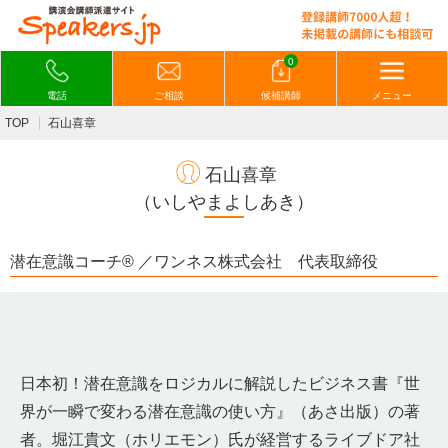
0
電話
ご相談
候補講師
メニュー
TOP
石山喜章
石山喜章
（いしやまよしあき）
潜在意識コーチ®︎ ／ワンネス株式会社 代表取締役
日本初！潜在意識をロジカルに解説したビジネス書『世
界が一瞬で変わる潜在意識の使い方』（あさ出版）の著
者。堀江貴文（ホリエモン）氏が経営するライブドア社