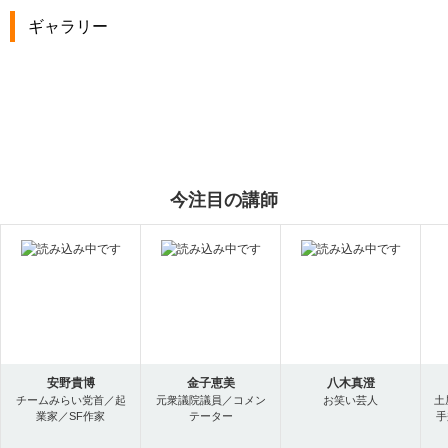
ギャラリー
今注目の講師
安野貴博
金子恵美
八木真澄
チームみらい党首／起
元衆議院議員／コメン
お笑い芸人
土
業家／SF作家
テーター
手