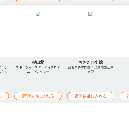
杉山愛
おおたわ史絵
マーケ
スポーツキャスター／元プロテ
総合内科専門医／ 法務省矯正局
大学大
ニスプレイヤー
医師
る
講師候補に入れる
講師候補に入れる