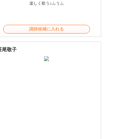
楽しく歌う♪ふうふ
講師候補に入れる
笹尾敬子