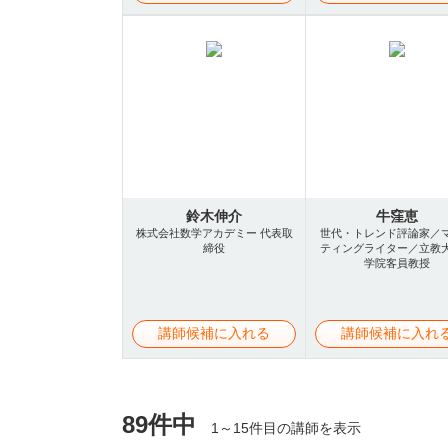
鈴木伸介
牛窪恵
株式会社数学アカデミー 代表取
世代・トレンド評論家／
締役
ティングライター／立教
学院客員教授
講師候補に入れる
講師候補に入れ
89件中
1～15件目の講師を表示