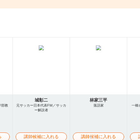
城彰二
林家三平
学部教
元サッカー日本代表FW／サッカ
落語家
一橋
ー解説者
る
講師候補に入れる
講師候補に入れる