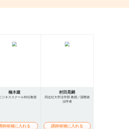
楠木建
村田晃嗣
ビジネススクール特任教授
同志社大学法学部 教授／国際政
治学者
講師候補に入れる
講師候補に入れる