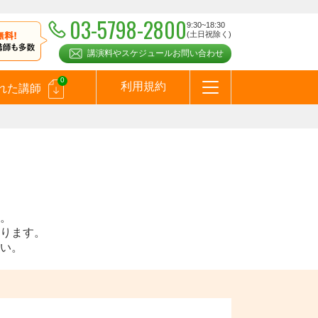
03-5798-2800
9:30~18:30
(土日祝除く)
講演料やスケジュールお問い合わせ
0
利用規約
れた講師
はじめての方へ
お問合わせ
テーマ一覧
よくある質問
お客様の声
お知らせ
講師登録のお申込みついて
メールマガジン
メルマガバックナンバー
スピーカーズブログ
。
ります。
い。