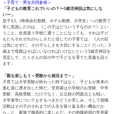
＜子育て・男女共同参画＞
「子どもの教育これでいいの？〜3歳児神話は気にしな
い〜」
息子3人（映画会社勤務、ホテル勤務、大学生）への教育で
常に意識したのは、《この子はどういう子なのか？》とい
うこと。全員違う学校に通うことになっても、それは子ど
もたちそれぞれのらしさだと信じての子育ては、《人の目
は気にせずに、その子らしさを大切にすること》だった。3
歳まで母親はそばにいなければいけないという3歳児神話を
否定して、たくさんの目の中で子どもを育てた意義を語り
ます。
「親を楽しもう～受験から就活まで～」
子育ては大学受験が終わった時ではなく、子どもが将来の
進む道に漕ぎ出した時だ。笠井家は小学校のお受験、中学
受験、高校受験…だけでなく、公立校の問題点とも戦い、
大学進学についてもするべきかどうか苦しみ、そして就職
活動はその子のそれまでの人生を振り返る良い機会だか
ら…と、家族で徹底的に楽しんだ。その抱腹絶倒の笠井家