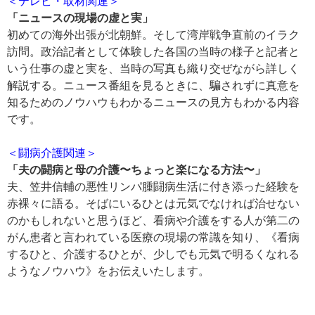
＜テレビ・取材関連＞
「ニュースの現場の虚と実」
初めての海外出張が北朝鮮。そして湾岸戦争直前のイラク
訪問。政治記者として体験した各国の当時の様子と記者と
いう仕事の虚と実を、当時の写真も織り交ぜながら詳しく
解説する。ニュース番組を見るときに、騙されずに真意を
知るためのノウハウもわかるニュースの見方もわかる内容
です。
＜闘病介護関連＞
「夫の闘病と母の介護〜ちょっと楽になる方法〜」
夫、笠井信輔の悪性リンパ腫闘病生活に付き添った経験を
赤裸々に語る。そばにいるひとは元気でなければ治せない
のかもしれないと思うほど、看病や介護をする人が第二の
がん患者と言われている医療の現場の常識を知り、《看病
するひと、介護するひとが、少しでも元気で明るくなれる
ようなノウハウ》をお伝えいたします。