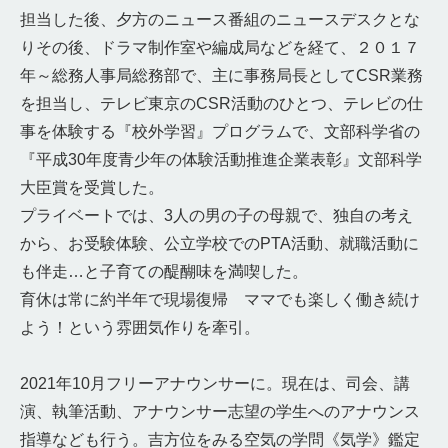
担当した後、夕方のニュース番組のニュースデスクとな
りその後、ドラマ制作室や編成局などを経て、２０１７
年～総務人事局総務部で、主に事務局長としてCSR業務
を担当し、テレビ東京のCSR活動のひとつ、テレビの仕
事を体験する『校外学習』プログラムで、文部科学省の
『平成30年度青少年の体験活動推進企業表彰』文部科学
大臣賞を受賞した。
プライベートでは、3人の男の子の母親で、独自の考え
から、お受験体験、公立学校でのPTA活動、就職活動に
も伴走…と子育ての醍醐味を満喫した。
育休は常に約半年で現場復帰 ママでも楽しく働き続け
よう！という雰囲気作りを牽引。
2021年10月フリーアナウンサーに。現在は、司会、講
演、執筆活動、アナウンサー志望の学生へのアナウンス
指導なども行う。吉方位をみる空気の学問《気学》鑑定