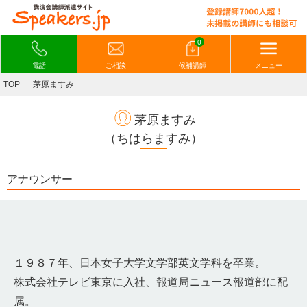
0
電話
ご相談
候補講師
メニュー
TOP
茅原ますみ
茅原ますみ
（ちはらますみ）
アナウンサー
１９８７年、日本女子大学文学部英文学科を卒業。
株式会社テレビ東京に入社、報道局ニュース報道部に配
属。