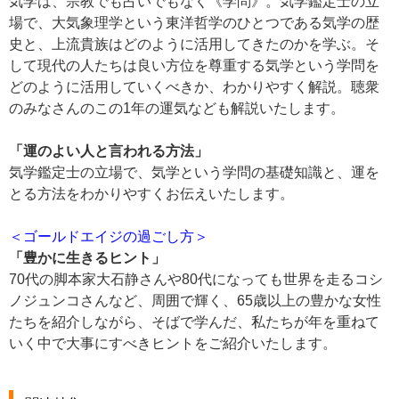
気学は、宗教でも占いでもなく《学問》。気学鑑定士の立
場で、大気象理学という東洋哲学のひとつである気学の歴
史と、上流貴族はどのように活用してきたのかを学ぶ。そ
して現代の人たちは良い方位を尊重する気学という学問を
どのように活用していくべきか、わかりやすく解説。聴衆
のみなさんのこの1年の運気なども解説いたします。
「運のよい人と言われる方法」
気学鑑定士の立場で、気学という学問の基礎知識と、運を
とる方法をわかりやすくお伝えいたします。
＜ゴールドエイジの過ごし方＞
「豊かに生きるヒント」
70代の脚本家大石静さんや80代になっても世界を走るコシ
ノジュンコさんなど、周囲で輝く、65歳以上の豊かな女性
たちを紹介しながら、そばで学んだ、私たちが年を重ねて
いく中で大事にすべきヒントをご紹介いたします。