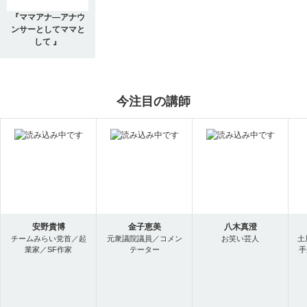
『ママアナ―アナウ
ンサーとしてママと
して 』
今注目の講師
安野貴博
金子恵美
八木真澄
チームみらい党首／起
元衆議院議員／コメン
お笑い芸人
土
業家／SF作家
テーター
手