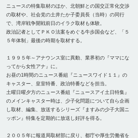
ニュースの特集取材のほか、北朝鮮との国交正常化交渉
の取材や、社会党の土井たか子委員長（当時）の同行
で、湾岸戦争開戦前日のイラク取材も体験。
政治記者としてＰＫＯ法案をめぐる牛歩国会など、「５
５年体制」最後の時期を取材する。
１９９５年～アナウンス室に異動、業界初の『ママにな
ってから女性アナ』に。
お昼の1時間のニュース番組『ニュースワイド１１』の
キャスター、皇室特番、政治特番などを担当。
土曜日曜夕方のニュース番組『ニュースアイ土日特集』
のメインキャスター時は、少子化問題について自ら企画
し取材、編集、放送するシリーズ『ますみの少子大国ニ
ッポン』特集を定期的に放送し好評を得る。
２００５年に報道局取材部に戻り、都庁や厚生労働省を