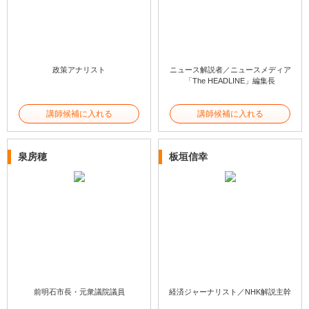
政策アナリスト
ニュース解説者／ニュースメディア
「The HEADLINE」編集長
講師候補に入れる
講師候補に入れる
泉房穂
板垣信幸
前明石市長・元衆議院議員
経済ジャーナリスト／NHK解説主幹