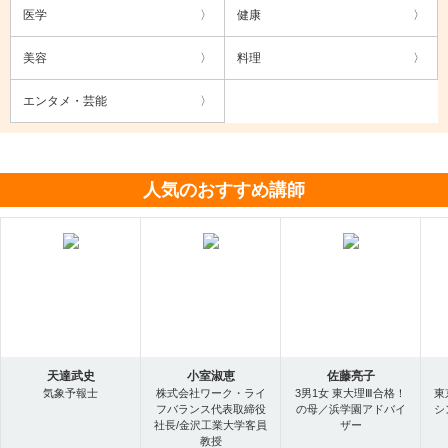
医学
健康
美容
料理
エンタメ・芸能
人気のおすすめ講師
天達武史
小室淑恵
佐藤亮子
気象予報士
株式会社ワーク・ライ
3男1女 東大理Ⅲ合格！
東
フバランス代表取締役
の母／浜学園アドバイ
シ
社長/金沢工業大学客員
ザー
教授