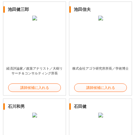
池田健三郎
池田信夫
経済評論家／政策アナリスト／大樹リ
株式会社アゴラ研究所所長／学術博士
サーチ＆コンサルティング所長
講師候補に入れる
講師候補に入れる
石川和男
石田健