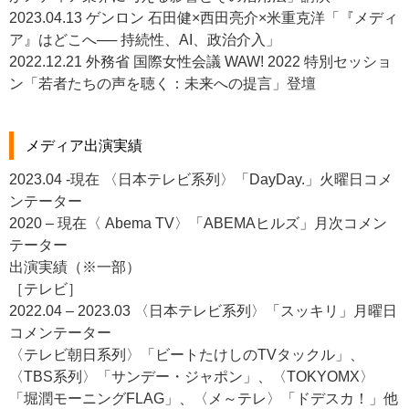
2023.04.13 ゲンロン 石田健×西田亮介×米重克洋「『メディ
ア』はどこへ── 持続性、AI、政治介入」
2022.12.21 外務省 国際女性会議 WAW! 2022 特別セッショ
ン「若者たちの声を聴く：未来への提言」登壇
メディア出演実績
2023.04 -現在 〈日本テレビ系列〉「DayDay.」火曜日コメ
ンテーター
2020 – 現在〈 Abema TV〉「ABEMAヒルズ」月次コメン
テーター
出演実績（※一部）
［テレビ］
2022.04 – 2023.03 〈日本テレビ系列〉「スッキリ」月曜日
コメンテーター
〈テレビ朝日系列〉「ビートたけしのTVタックル」、
〈TBS系列〉「サンデー・ジャポン」、〈TOKYOMX〉
「堀潤モーニングFLAG」、〈メ～テレ〉「ドデスカ！」他