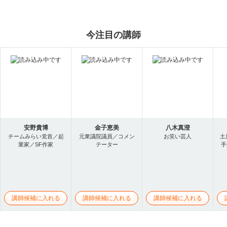
今注目の講師
安野貴博
金子恵美
八木真澄
チームみらい党首／起
元衆議院議員／コメン
お笑い芸人
土
業家／SF作家
テーター
手
講師候補に入れる
講師候補に入れる
講師候補に入れる