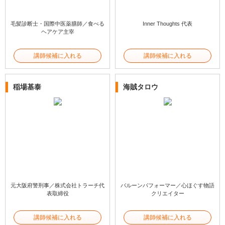
毛髪診断士・国際中医薬膳師／食べる
Inner Thoughts 代表
ヘアケア主宰
講師候補に入れる
講師候補に入れる
稲場基泰
海賊タロウ
元大阪府警刑事／株式会社トラーチ代
バルーンパフォーマー／心ほぐす物語
表取締役
クリエイター
講師候補に入れる
講師候補に入れる