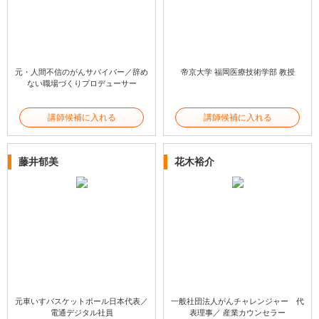
元・人間不信のがんサバイバー／辞め
帝京大学 福岡医療技術学部 教授
ない職場づくりプロデューサー
講師候補に入れる
講師候補に入れる
藤井郁美
花木裕介
元車いすバスケットボール日本代表／
一般社団法人がんチャレンジャー 代
電通デジタル社員
表理事／ 産業カウンセラー