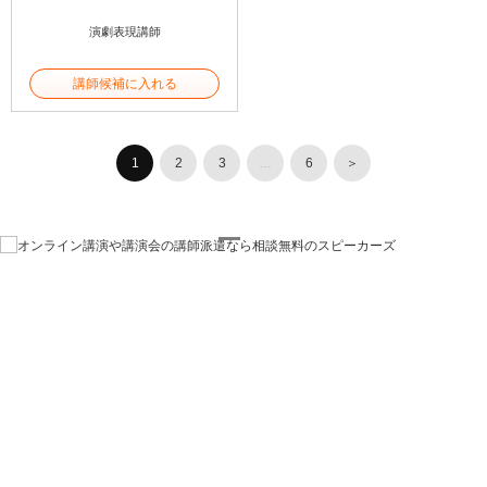
演劇表現講師
講師候補に入れる
1
2
3
…
6
＞