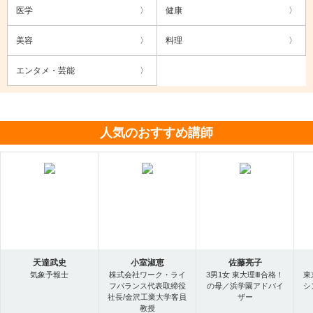
医学
健康
美容
料理
エンタメ・芸能
人気のおすすめ講師
天達武史
小室淑恵
佐藤亮子
気象予報士
株式会社ワーク・ライ
3男1女 東大理Ⅲ合格！
東
フバランス代表取締役
の母／浜学園アドバイ
シ
社長/金沢工業大学客員
ザー
教授