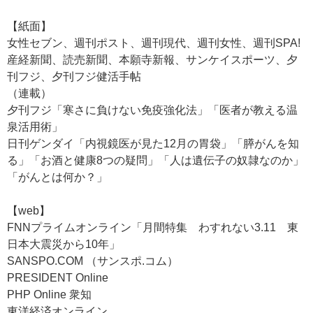
【紙面】
女性セブン、週刊ポスト、週刊現代、週刊女性、週刊SPA!
産経新聞、読売新聞、本願寺新報、サンケイスポーツ、夕
刊フジ、夕刊フジ健活手帖
（連載）
夕刊フジ「寒さに負けない免疫強化法」「医者が教える温
泉活用術」
日刊ゲンダイ「内視鏡医が見た12月の胃袋」「膵がんを知
る」「お酒と健康8つの疑問」「人は遺伝子の奴隷なのか」
「がんとは何か？」
【web】
FNNプライムオンライン「月間特集 わすれない3.11 東
日本大震災から10年」
SANSPO.COM （サンスポ.コム）
PRESIDENT Online
PHP Online 衆知
東洋経済オンライン