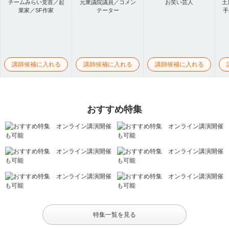
チームみらい党首／起
元衆議院議員／コメン
お笑い芸人
土
業家／SF作家
テーター
手
講師候補に入れる
講師候補に入れる
講師候補に入れる
おすすめ特集
特集一覧を見る