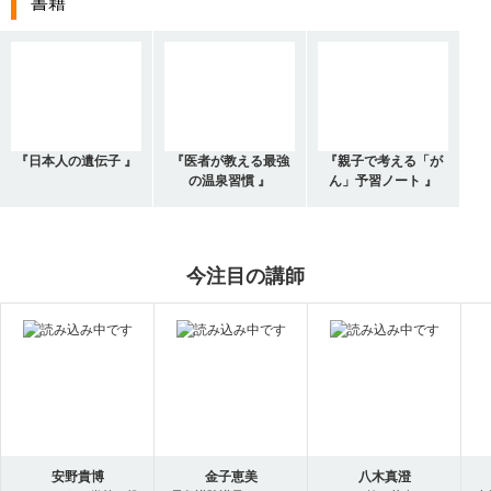
書籍
『日本人の遺伝子 』
『医者が教える最強
『親子で考える「が
の温泉習慣 』
ん」予習ノート 』
今注目の講師
安野貴博
金子恵美
八木真澄