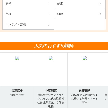
医学
健康
美容
料理
エンタメ・芸能
人気のおすすめ講師
天達武史
小室淑恵
佐藤亮子
気象予報士
株式会社ワーク・ライ
3男1女 東大理Ⅲ合格！
東
フバランス代表取締役
の母／浜学園アドバイ
シ
社長/金沢工業大学客員
ザー
教授