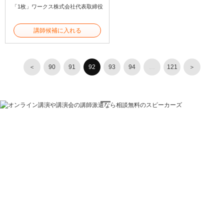
「1枚」ワークス株式会社代表取締役
講師候補に入れる
＜
90
91
92
93
94
…
121
＞