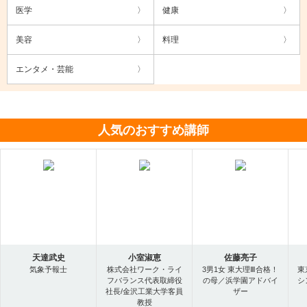
医学
健康
美容
料理
エンタメ・芸能
人気のおすすめ講師
天達武史
小室淑恵
佐藤亮子
気象予報士
株式会社ワーク・ライ
3男1女 東大理Ⅲ合格！
東
フバランス代表取締役
の母／浜学園アドバイ
シ
社長/金沢工業大学客員
ザー
教授