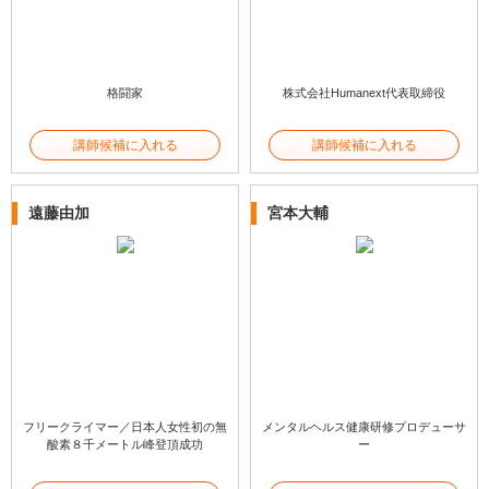
格闘家
株式会社Humanext代表取締役
講師候補に入れる
講師候補に入れる
遠藤由加
宮本大輔
フリークライマー／日本人女性初の無
メンタルヘルス健康研修プロデューサ
酸素８千メートル峰登頂成功
ー