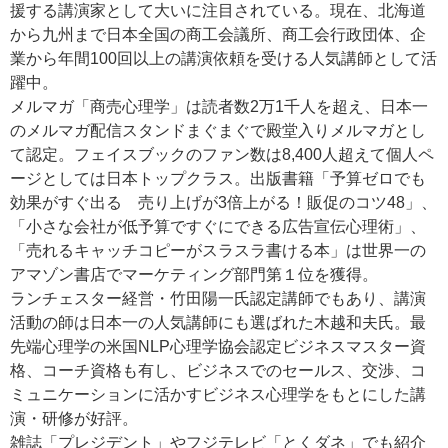
援する講演家として大いに注目されている。現在、北海道
から九州まで日本全国の商工会議所、商工会行政団体、企
業から年間100回以上の講演依頼を受ける人気講師として活
躍中。
メルマガ「商売心理学」は読者数2万1千人を超え、日本一
のメルマガ配信スタンドまぐまぐで殿堂入りメルマガとし
て認定。フェイスブックのファン数は8,400人超えて個人ペ
ージとしては日本トップクラス。出版書籍「予算ゼロでも
効果がすぐ出る 売り上げが3倍上がる！販促のコツ48」、
「小さな会社が低予算ですぐにできる広告宣伝心理術」、
「売れるキャッチコピーがスラスラ書ける本」は世界一の
アマゾン書店でマーケティング部門第１位を獲得。
ランチェスター経営・竹田陽一氏認定講師でもあり、講演
活動の師は日本一の人気講師にも選ばれた木越和夫氏。最
先端心理学の米国NLP心理学協会認定ビジネスマスター資
格、コーチ資格も有し、ビジネスでのセールス、交渉、コ
ミュニケーションに活かすビジネス心理学をもとにした講
演・研修が好評。
雑誌「プレジデント」やフジテレビ「とくダネ」でも紹介