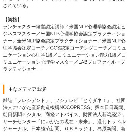
されている。
【資格】
ランチェスター経営認定講師／米国NLP心理学協会認定ビ
ジネスマスター／米国NLP心理学協会認定プラクティショ
ナー／全米NLP協会認定プラクティショナー／米国NLP心
理学協会認定コーチ／GCS認定コーチングコーチ／コミュ
ニケーション心理学1級／コミュニケーション能力1級／コ
ミュニケーション心理学マスター／LABプロファイル・プ
ラクティショナー
主なメディア出演
雑誌「プレジデント」、フジテレビ「とくダネ！」、社団
法人にいがた産業創造機構NOCOPRESS、熊本日日新聞、
朝日新聞デジタル、商経アドバイス、財団法人新潟経済リ
サーチセンター「にいがたの現在・未来」、週刊トラベル
ジャーナル、日本経済新聞、ＯＢＳラジオ、島原新聞、新