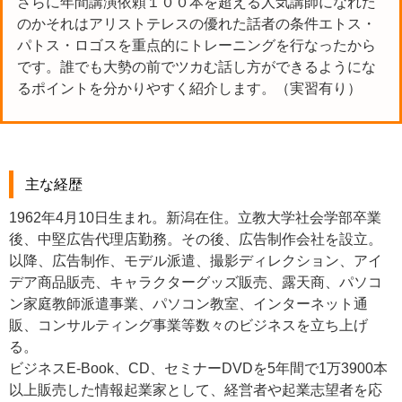
さらに年間講演依頼１００本を超える人気講師になれた
のかそれはアリストテレスの優れた話者の条件エトス・
パトス・ロゴスを重点的にトレーニングを行なったから
です。誰でも大勢の前でツカむ話し方ができるようにな
るポイントを分かりやすく紹介します。（実習有り）
主な経歴
1962年4月10日生まれ。新潟在住。立教大学社会学部卒業
後、中堅広告代理店勤務。その後、広告制作会社を設立。
以降、広告制作、モデル派遣、撮影ディレクション、アイ
デア商品販売、キャラクターグッズ販売、露天商、パソコ
ン家庭教師派遣事業、パソコン教室、インターネット通
販、コンサルティング事業等数々のビジネスを立ち上げ
る。
ビジネスE-Book、CD、セミナーDVDを5年間で1万3900本
以上販売した情報起業家として、経営者や起業志望者を応