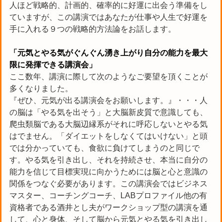
人ほど戦略的、計画的、確率的に好運に出会う準備をし
ていますが、この講演ではあなたが仕事や人生で好運を
手に入れる９つの戦略的方法論をお話します。
「元気とやる気がぐんぐん湧き上がり自分の能力を最大
限に発揮できる講演会」
ここ数年、講演に際して次のようなご要望を頂くことが
多くなりました。
『ぜひ、元気が出る講演会をお願いします。』・・・人
の脳は「やる気を出そう」と大脳新皮質で意識しても、
爬虫類脳である大脳辺縁系がそれに呼応しないとやる気
はでません。「ダイエットをしなくてはいけない」と頭
では分かっていても、食欲に負けてしまうのと同じで
す。やる気を引き出し、それを持続させ、本当に自分の
能力を信じて目標実現に向かうためには脳と心と意識の
関係をつなぐ必要があります。この講演会ではビジネス
マスター、コーチングコーチ、LABプロファイル他の有
資格者である酒井とし夫がワークショップ型の講演を通
して、心と身体、そして脳から元気とやる気を引き出し