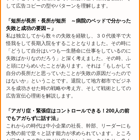
して広告コピーの型やパターンを理解します。
「短所が長所・長所が短所 ～病院のベッドで分かった
失敗と成功の要因～」
私は独立してから数々の失敗を経験し、３０代後半で大
怪我をして長期入院をすることとなりました。その時に
「どうして自分はいつも一生懸命に仕事をしているのに
失敗ばかりなのだろう」と深く考えました。その時、ふ
と頭にひらめいたことがあります。それは「もしかして
自分の長所だと思っていたことが失敗の原因だったので
はないか」ということです。退院して地方都市でビジネ
スを成功させた時の戦略や考え方、そして戦術としての
広告宣伝心理術を解説します。
「アガリ症・緊張症はコントロールできる！200人の前
でもアガらずに話す法」
これからの時代は中小企業の社長、幹部、リーダーにも
大勢の前で堂々と話す能力が求められています。ところ