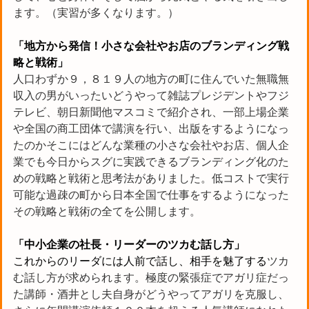
ます。（実習が多くなります。）
「地方から発信！小さな会社やお店のブランディング戦
略と戦術」
人口わずか９，８１９人の地方の町に住んでいた無職無
収入の男がいったいどうやって雑誌プレジデントやフジ
テレビ、朝日新聞他マスコミで紹介され、一部上場企業
や全国の商工団体で講演を行い、出版をするようになっ
たのかそこにはどんな業種の小さな会社やお店、個人企
業でも今日からスグに実践できるブランディング化のた
めの戦略と戦術と思考法がありました。低コストで実行
可能な過疎の町から日本全国で仕事をするようになった
その戦略と戦術の全てを公開します。
「中小企業の社長・リーダーのツカむ話し方」
これからのリーダには人前で話し、相手を魅了する
ツカ
む話し方が求められます。極度の緊張症でアガリ症だっ
た講師・酒井とし夫自身がどうやってアガリを克服し、