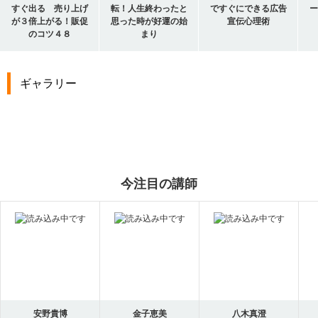
すぐ出る 売り上げ
転！人生終わったと
ですぐにできる広告
ー
が３倍上がる！販促
思った時が好運の始
宣伝心理術
のコツ４８
まり
ギャラリー
今注目の講師
安野貴博
金子恵美
八木真澄