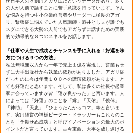
が日本人の８割はアガリ症だというデータがあり、多く
の人が人前で話すことに苦手意識を持っています。そん
な悩みを持つ中小企業経営者やリーダーに極度のアガ
リ、緊張症に悩んでいた人気講師・酒井とし夫が誰でも
スグにできる大勢の人前でもアガらずに話すための実践
的で効果的な８つのスキルをお話します。
「仕事や人生で成功とチャンスを手に入れる！好運を味
方につける９つの方法」
私は無職無収入から一年で売上１億を実現し、営業もせ
ずに大手出版社から執筆の依頼がありました。アガリ症
だったのに今は年間１００本の講演依頼があります。と
ても好運だと思います。そして、私は多くの社長や起業
家に会っていますが皆「運が良かった」と言います。人
によっては「好運」のことを「縁」「天佑」「僥倖」
「神助」「天恵」「ひょうたんからコマ」等と言いま
す。実は経営の神様ピーター・ドラッガーもこれらのこ
とを「予期せぬ成功」と呼びイノベーションの最大のポ
イントだと言っています。古今東西、大事を成し遂げる