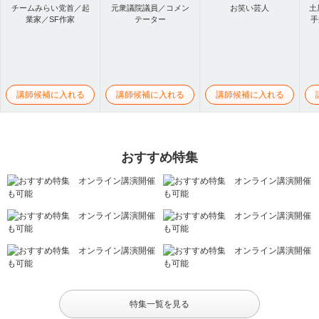
チームみらい党首／起
元衆議院議員／コメン
お笑い芸人
土
業家／SF作家
テーター
手
講師候補に入れる
講師候補に入れる
講師候補に入れる
おすすめ特集
特集一覧を見る