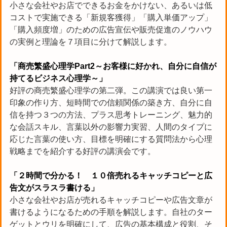
小さな会社やお店でできるお金をかけない、あるいは低
コストで実施できる「新規客獲得」「購入単価アップ」
「購入頻度増」のための広告宣伝や販売促進のノウハウ
の実例と理論を７項目に分けて解説します。
「商売繁盛心理学Part2～お客様に好かれ、自分に自信が
持てるビジネス心理学～」
好評の商売繁盛心理学の第二弾。この講演では良い第一
印象の作り方、短時間での信頼関係の築き方、自分に自
信を持つ３つの方法、プラス思考トレーニング、魅力的
な会話スキル、言葉以外の影響力実習、人間のタイプに
応じた言葉の使い方、目標を明確にする質問法から心理
戦略までを紹介する好評の講演会です。
「２時間で分かる！ １０倍売れるキャッチコピーと広
告文がスラスラ書ける」
小さな会社やお店が売れるキャッチコピーや広告文章が
書けるようになるための手順を解説します。自社のター
ゲットとウリを明確にして、広告の基本構成と役割、そ