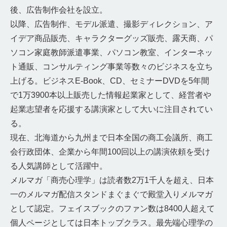
後、広告制作会社を設立。
以降、広告制作、モデル派遣、撮影ディレクション、ア
イデア商品販売、キャラクターグッズ販売、露天商、パ
ソコン家庭教師派遣事業、パソコン教室、インターネッ
ト通販、コンサルティング事業等数々のビジネスを立ち
上げる。ビジネスE-Book、CD、セミナーDVDを5年間
で1万3900本以上販売した情報起業家として、経営者や
起業志望者を応援する講演家として大いに注目されてい
る。
現在、北海道から九州まで日本全国の商工会議所、商工
会行政団体、企業から年間100回以上の講演依頼を受け
る人気講師として活躍中。
メルマガ「商売心理学」は読者数2万1千人を超え、日本
一のメルマガ配信スタンドまぐまぐで殿堂入りメルマガ
として認定。フェイスブックのファン数は8400人超えて
個人ページとしては日本トップクラス。最先端心理学の